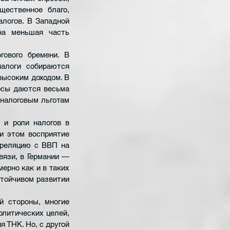
ественное благо, 
логов. В Западной 
а меньшая часть 
ового бремени. В 
алоги собираются 
ысоким доходом. В 
осы даются весьма 
налоговым льготам 
и роли налогов в 
и этом восприятие 
реляцию с ВВП на 
язи, в Германии — 
ерно как и в таких 
тойчивом развитии 
й стороны, многие 
литических целей, 
 ТНК. Но, с другой 