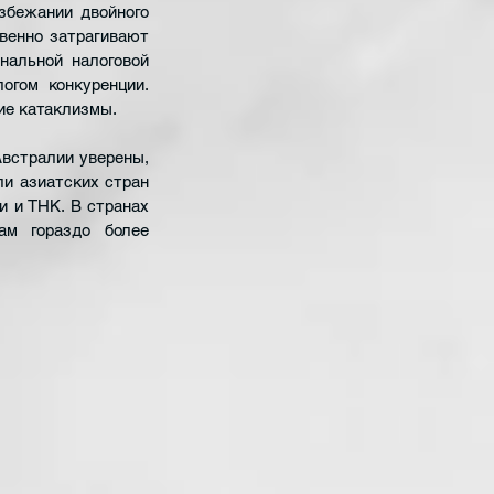
бежании двойного 
венно затрагивают 
альной налоговой 
гом конкуренции. 
кие катаклизмы.
Австралии уверены, 
и азиатских стран 
 и ТНК. В странах 
м гораздо более 