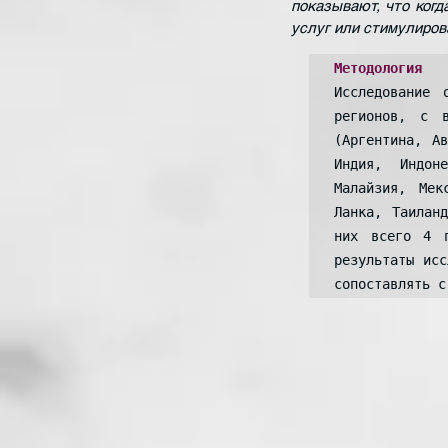
показывают, что когд
услуг или стимулирова
Методология
Исследование 
регионов, с в
(Аргентина, Ав
Индия, Индон
Малайзия, Мек
Ланка, Таилан
них всего 4 п
результаты исс
сопоставлять с