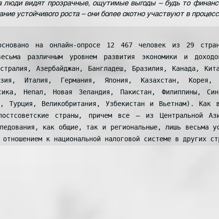
а люди видят прозрачные, ощутимые выгоды – будь то финанс
ние устойчивого роста – они более охотно участвуют в процесс
основано на онлайн-опросе 12 467 человек из 29 стран
есьма различным уровнем развития экономики и доходов
стралия, Азербайджан, Бангладеш, Бразилия, Канада, Кита
езия, Италия, Германия, Япония, Казахстан, Корея, К
сика, Непал, Новая Зеландия, Пакистан, Филиппины, Син
д, Турция, Великобритания, Узбекистан и Вьетнам). Как в
остсоветские страны, причем все – из Центральной Ази
ледования, как общие, так и региональные, лишь весьма ус
 отношением к национальной налоговой системе в других ст