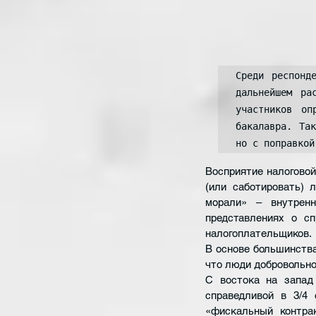
Среди респонд
дальнейшем ра
участников оп
бакалавра. Та
но с поправкой
Восприятие налоговой
(или саботировать) 
морали» – внутренн
представлениях о сп
налогоплательщиков.
В основе большинства
что люди добровольно
С востока на запад 
справедливой в 3/4 
«фискальный контрак