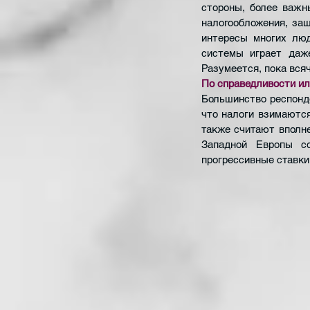
стороны, более важн
налогообложения, за
интересы многих люд
системы играет даж
Разумеется, пока вся
По справедливости ил
Большинство респонде
что налоги взимаютс
также считают вполне
Западной Европы со
прогрессивные ставки 