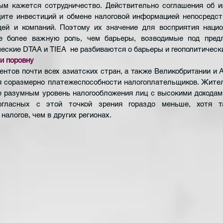
ым кажется сотрудничество. Действительно соглашения об из
щите инвестиций и обмене налоговой информацией непосредст
ей и компаний. Поэтому их значение для восприятия национ
е более важн
ую роль, чем барьеры, возводимые под предло
ческие DTAA и TIEA  не разбиваются о барьеры и геополитичес
и поровну
нтов почти всех азиатских стран, а также Великобрита
нии и 
я соразмерно платежеспособности налогоплательщиков. Жител
 разумным уровень налогообложения лиц с высокими доходами
гласных с этой точкой зрения гораздо меньше, хотя та
налогов, чем в других регионах.