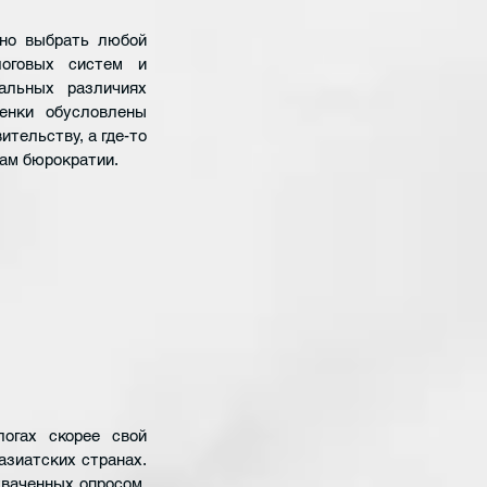
но выбрать любой 
оговых систем и 
альных различиях 
енки обусловлены 
тельству, а где-то 
сам бюрократии.
огах скорее свой 
зиатских странах. 
хваченных опросом, 