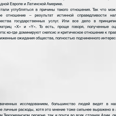
дной Европе и Латинской Америке. 
тали углубляться в причины такого отношения. Так что мож
ое отношение – результат истинной справедливости нал
ачества государственных услуг. Или все дело в принципи
матриц «X» и «Y». То есть, проще говоря, полученные оц
а: ко-где доминируют скепсис и критическое отношение к прави
ниженные ожидания общества, полностью подчиненного интере
хваченных исследованием, большинство людей видят в нал
не личные расходы, хотя это мнение тоже сильнее выражено в а
 Тихоокеанском регионе, так и почти во всех странах Азии, о