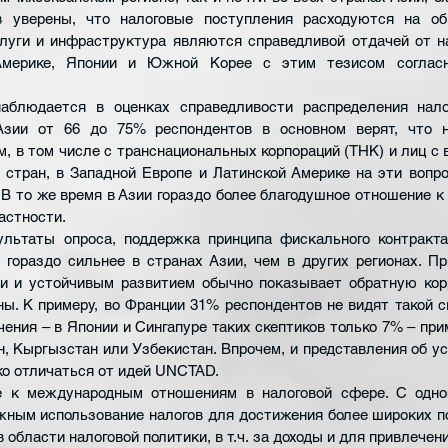
 уверены, что налоговые поступления расходуются на общ
луги и инфраструктура являются справедливой отдачей от на
Америке, Японии и Южной Корее с этим тезисом согласн
аблюдается в оценках справедливости распределения налог
Азии от 66 до 75% респондентов в основном верят, что н
, в том числе с транснациональных корпораций (ТНК) и лиц с в
 стран, в Западной Европе и Латинской Америке на эти вопр
 В то же время в Азии гораздо более благодушное отношение к 
астности.
льтаты опроса, поддержка принципа фискального контракта 
 гораздо сильнее в странах Азии, чем в других регионах. Пр
и и устойчивым развитием обычно показывает обратную кор
ы. К примеру, во Франции 31% респондентов не видят такой св
ения – в Японии и Сингапуре таких скептиков только 7% – прим
н, Кыргызстан или Узбекистан. Впрочем, и представления об ус
ько отличаться от идей UNCTAD.
е к международным отношениям в налого
вой сфере. С одно
ным использование налогов для достижения более широких по
 области налоговой политики, в т.ч. за доходы и для привлечения