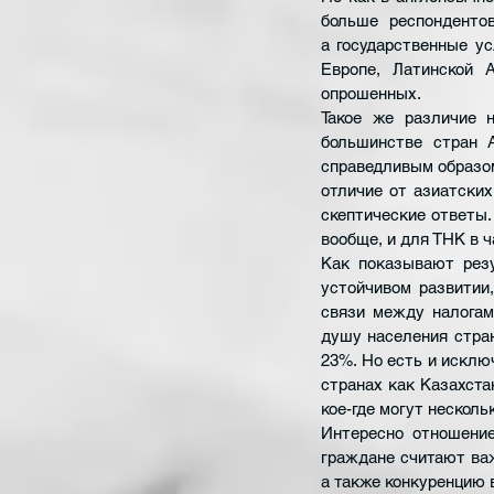
больше респондентов
а государственные ус
Европе, Латинской 
опрошенных.
Такое же различие н
большинстве стран 
справедливым образом
отличие от азиатских
скептические ответы.
вообще, и для ТНК в ч
Как показывают резу
устойчивом развитии,
связи между налогам
душу населения стран
23%. Но есть и исключ
странах как Казахста
кое-где могут нескол
Интересно отношени
граждане считают важ
а также конкуренцию в