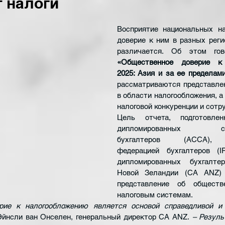
т налоги
Восприятие национальных на
доверие к ним в разных реги
различается. Об этом го
«Общественное доверие к 
2025: Азия и за ее пределами
рассматриваются представлен
в области налогообложения, а
налоговой конкуренции и сотр
Цель отчета, подготовленн
дипломированных серт
бухгалтеров (ACCA), 
федерацией бухгалтеров (IF
дипломированных бухгалте
Новой Зеландии (CA ANZ)
представление об обществ
налоговым системам.
рие к налогообложению является основой справедливой и
Эйнсли ван Онселен, генеральный директор CA ANZ.
 – Резуль