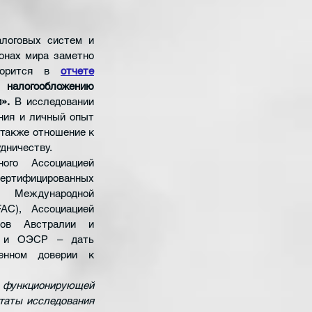
логовых систем и 
онах мира заметно 
ворится в 
отчете
налогообложению 
».
 В исследовании 
ия и личный опыт 
 также отношение к 
удничеству.
ого Ассоциацией 
ифицированных 
Международной 
AC), Ассоциацией 
ров Австралии и 
 и ОЭСР – дать 
енном доверии к 
 функционирующей 
таты исследования 