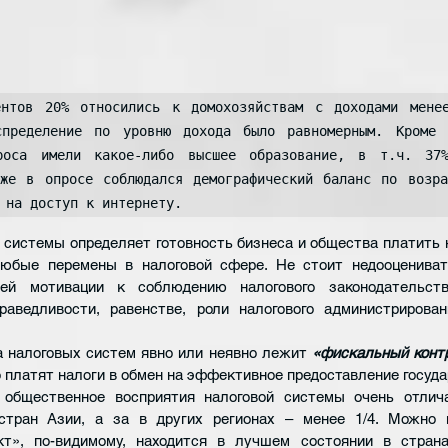
ентов 20% относились к домохозяйствам с доходами менее
спределение по уровню дохода было равномерным. Кроме т
роса имели какое-либо высшее образование, в т.ч. 37%
кже в опросе соблюдался демографический баланс по возра
 на доступ к интернету.
 системы определяет готовность бизнеса и общества платить н
любые перемены в налоговой сфере. Не стоит недооценивать
ей мотивации к соблюдению налогового законодательства
раведливости, равенстве, роли налогового администрирован
 налоговых систем явно или неявно лежит 
«фискальный конт
 платят налоги в обмен на эффективное предоставление госуда
общественное восприятия налоговой системы очень отлича
стран Азии, а за в других регионах – менее 1/4. Можно п
т», по-видимому, находится в лучшем состоянии в страна