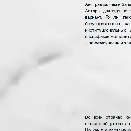
Австралии, чем в Запа
Авторы доклада не с
вариант. То ли так
безукоризненного к
институциональных 
спецификой менталитет
– памяркоўнасць и за
Во всех странах, о
вклад в общество, а 
Но как в англоязычном