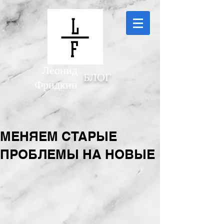
Леонид
БЛОГ
Фридкин
МЕНЯЕМ СТАРЫЕ
ПРОБЛЕМЫ НА НОВЫЕ