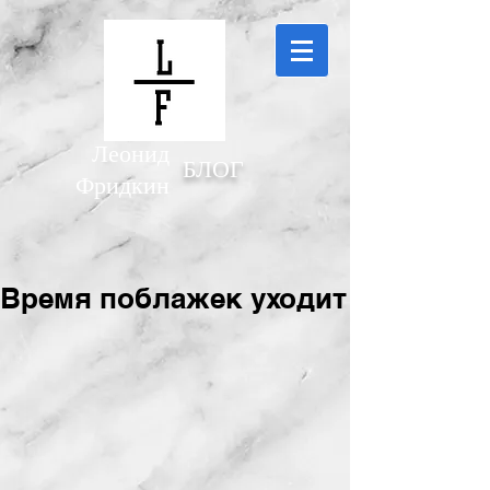
Леонид
БЛОГ
Фридкин
Время поблажек уходит