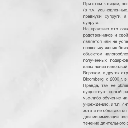
При этом к лицам, со
(в т.ч. усыновленные
правнуки, супруги, 
супруга.
На практике это озн
родственников и сво
является или не успе
поскольку жених близ
объектом налогообло
полученных подарко
заполнения налоговой
Впрочем, в других ст
Bloomberg, с 2000 г. 
Правда, там не обла
существует целый ряд
чье-либо обучение ил
учреждению, и т.п. И
хотя и не облагаются
для минимизации нал
течение длительного 