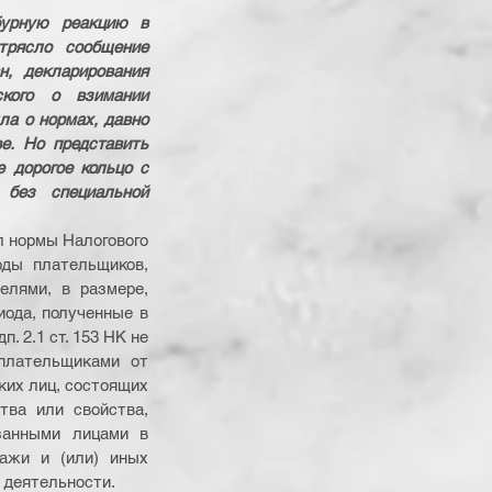
урную реакцию в 
рясло сообщение 
, декларирования 
ого о взимании 
ла о нормах, давно 
. Но представить 
 дорогое кольцо с 
без специальной 
 нормы Налогового 
оды плательщиков, 
лями, в размере, 
ода, полученные в 
 2.1 ст. 153 НК не 
плательщиками от 
их лиц, состоящих 
ва или свойства, 
занными лицами в 
ажи и (или) иных 
 деятельности.