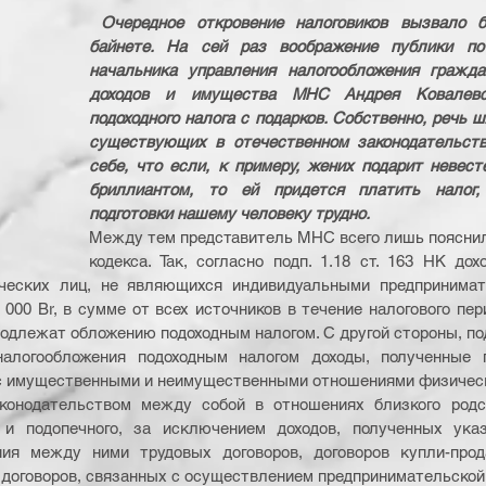
Очередное откровение налоговиков вызвало б
байнете. На сей раз воображение публики пот
начальника управления налогообложения граждан
доходов и имущества МНС Андрея Ковалевск
подоходного налога с подарков. Собственно, речь ш
существующих в отечественном законодательстве
себе, что если, к примеру, жених подарит невесте
бриллиантом, то ей придется платить налог, 
подготовки нашему человеку трудно.
Между тем представитель МНС всего лишь пояснил
кодекса. Так, согласно подп. 1.18 ст. 163 НК дох
еских лиц, не являющихся индивидуальными предпринимате
00 Br, в сумме от всех источников в течение налогового пери
одлежат обложению подоходным налогом. С другой стороны, подп.
налогообложения подоходным налогом доходы, полученные 
 с имущественными и неимущественными отношениями физическ
конодательством между собой в отношениях близкого родст
 и подопечного, за исключением доходов, полученных ука
ия между ними трудовых договоров, договоров купли-прод
договоров, связанных с осуществлением предпринимательской