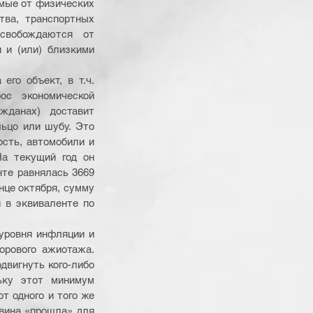
мые от физических 
ва, транспортных 
свобождаются от 
и (или) близкими 
го объект, в т.ч. 
с экономической 
данах) доставит 
ьцо или шубу. Это 
сть, автомобили и 
а текущий год он 
нте равнялась 3669 
нце октября, сумму 
 в эквиваленте по 
уровня инфляции и 
рового ажиотажа. 
вигнуть кого-либо 
ьку этот минимум 
т одного и того же 
вина «прошла» для 