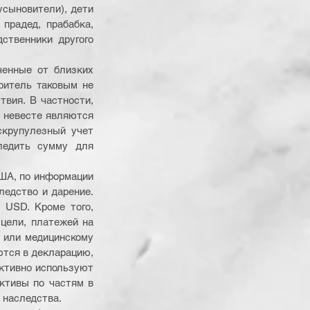
сыновители), дети 
прадед, прабабка, 
ственники другого 
енные от близких 
ритель таковым не 
вия. В частности, 
 невесте являются 
крупулезный учет 
ледить сумму для 
ША, по информации 
ледство и дарение. 
USD. Кроме того, 
цели, платежей на 
 или медицинскому 
тся в декларацию, 
ктивно используют 
ктивы по частям в 
 наследства.