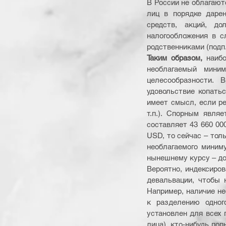
В России не облагают
лиц в порядке дарен
средств, акций, до
налогообложения в с
родственниками (подп.
Таким образом,
 наибо
необлагаемый миним
целесообразности. 
удовольствие копатьс
имеет смысл, если ре
т.п.). Спорным явля
составляет 43 660 000
USD, то сейчас – толь
необлагаемого миниму
нынешнему курсу – до
Вероятно, индексиров
девальвации, чтобы 
Например, наличие не
к разделению одног
установлен для всех п
лица), кто-нибудь по