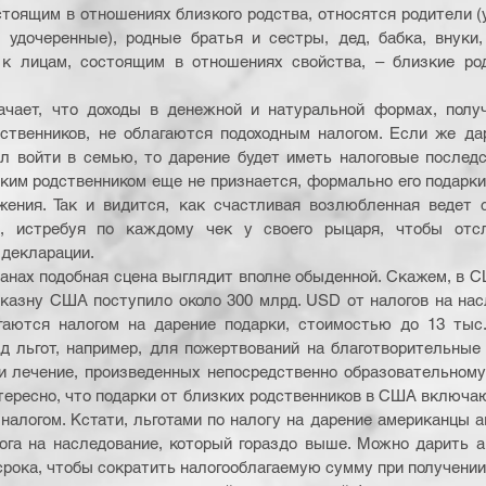
стоящим в отношениях близкого родства, относятся родители (у
, удочеренные), родные братья и сестры, дед, бабка, внуки, 
а к лицам, состоящим в отношениях свойства, – близкие род
ачает, что доходы в денежной и натуральной формах, получ
йственников, не облагаются подоходным налогом. Если же да
л войти в семью, то дарение будет иметь налоговые последст
ким родственником еще не признается, формально его подарки
жения. Так и видится, как счастливая возлюбленная ведет с
в, истребуя по каждому чек у своего рыцаря, чтобы отс
 декларации.
ранах подобная сцена выглядит вполне обыденной. Скажем, в С
в казну США поступило около 300 млрд. USD от налогов на нас
гаются налогом на дарение подарки, стоимостью до 13 тыс. 
 льгот, например, для пожертвований на благотворительные 
и лечение, произведенных непосредственно образовательному
нтересно, что подарки от близких родственников в США включаю
 налогом. Кстати, льготами по налогу на дарение американцы а
ога на наследование, который гораздо выше. Можно дарить а
срока, чтобы сократить налогооблагаемую сумму при получении