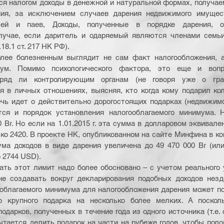
ся налогом доходы в денежной и натуральной формах, получае
ия, за исключением случаев дарения недвижимого имущест
лей и паев, Доходы, полученные в порядке дарения, о
лучае, если даритель и одаряемый являются членами семьи 
18.1 ст. 217 НК РФ).
лее болезненным выглядит не сам факт налогообложения, а е
ум. Помимо психологического фактора, это еще и вопро
Вряд ли контролирующим органам (не говоря уже о граж
я в личных отношениях, выясняя, кто когда кому подарил кол
чь идет о действительно дорогостоящих подарках (недвижимо
ется и порядок установления налогооблагаемого минимума. Н
 Br. Но если на 1.01.2015 г. эта сумма в долларовом эквивале
ко 2420. В проекте НК, опубликованном на сайте Минфина в ко
ма доходов в виде дарения увеличена до 49 470 000 Br (или
 2744 USD).
ать этот лимит надо более обосновано – с учетом реального 
не создавать вокруг декларирования подобных доходов нездо
облагаемого минимума для налогообложения дарения может под
о крупного подарка на несколько более мелких. А поскол
одарков, полученных в течение года из одного источника (т.е. о
пытается делить подарок на части на рубеже годов, чтобы поло