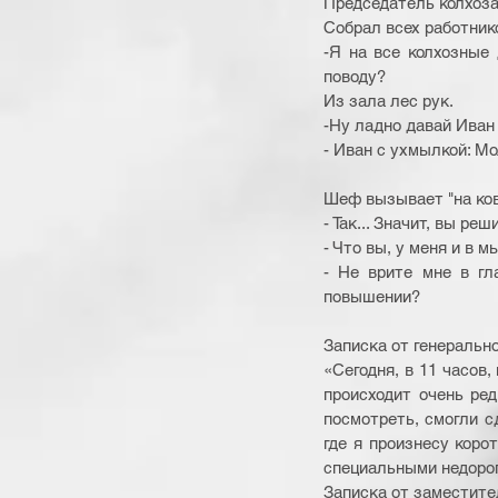
Председатель колхоза 
Собрал всех работников
-Я на все колхозные 
поводу? 
Из зала лес рук. 
-Ну ладно давай Иван 
- Иван с ухмылкой: Мо
Шеф вызывает "на ков
- Так... Значит, вы р
- Что вы, у меня и в м
- Не врите мне в гл
повышении? 
Записка от генерально
«Сегодня, в 11 часов,
происходит очень ред
посмотреть, смогли с
где я произнесу коро
специальными недорог
Записка от заместите