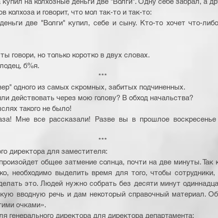
купил на колхозные деньги две "Волги". Одну себе забрал, а др
 колхоза и говорит, что мол так-то и так-то:
деньги две "Волги" купил, себе и сыну. Кто-то хочет что-либо
ты говори, но только коротко в двух словах.
лодец, б%я. 
*** 
ер" одного из самых скромных, забитых подчиненных.
ешили действовать через мою голову? В обход начальства?
ыслях такого не было!
аза! Мне все рассказали! Разве вы в прошлое воскресенье 
*** 
го директора для заместителя: 
 произойдет общее затмение солнца, почти на две минуты. Так 
ко, необходимо выделить время для того, чтобы сотрудники,
делать это. Людей нужно собрать без десяти минут одиннадцат
ткую вводную речь и дам некоторый справочный материал. Об
ими очками». 
ля генерального директора для директора департамента: 