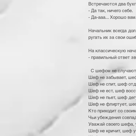
Встpечаются два бухга
- Да так, ничего себе.
- Да-ааа... Хорошо вам.
Начальник всегда дол
ругать их за свои ошиб
На классическую нача
- правильный ответ зв
  С шефом не случаю
Шеф не забывает, шеф
Шеф не спит, шеф отд
Шеф не ест, шеф восс
Шеф не пьет, шеф дег
Шеф не флиртует, ше
Кто приходит со свои
Чьи убеждения совпад
Уважай своего шефа, 
Шеф не кричит, шеф у