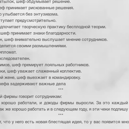
атылок, шеф обдумывает решение.
еф принимает рискованные решения.
 улыбается без энтузиазма.
тупает предусмотрительно.
дпочитает творческую практику бесплодной теории.
 шеф принимает знаки благодарности.
н, шеф внимательно выслушает мнение сотрудников.
делится своими размышлениями.
ипломат.
оследователен.
имов, шеф премирует лояльных работников.
ики, шеф уважает слаженный коллектив.
й жене, шеф выезжает в командировку.
шефа задерживают важные дела 
*** 
 фирмы говорит сотрудникам: 
е хорошо работали, и доходы фирмы выросли. За это каждый 
ак же хорошо работать и в следующем году, я эти чеки подпишу
*** 
, что у него есть новая блестящая идея, то у вас появится мно