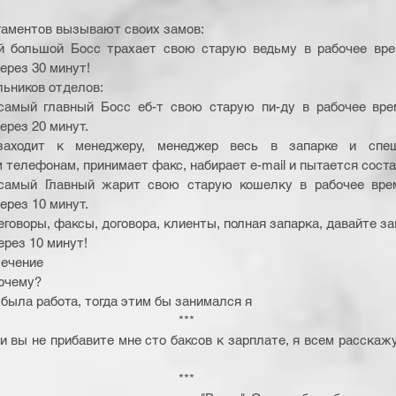
аментов вызывают своих замов: 
й большой Босс трахает свою старую ведьму в рабочее врем
ерез 30 минут! 
ьников отделов: 
самый главный Босс еб-т свою старую пи-ду в рабочее врем
рез 20 минут. 
аходит к менеджеру, менеджер весь в запарке и спешк
 телефонам, принимает факс, набирает e-mail и пытается соста
самый Главный жарит свою старую кошелку в рабочее врем
рез 10 минут. 
говоры, факсы, договора, клиенты, полная запарка, давайте за
рез 10 минут! 
лечение 
очему? 
была работа, тогда этим бы занимался я 
*** 
 вы не прибавите мне сто баксов к зарплате, я всем расскажу
*** 