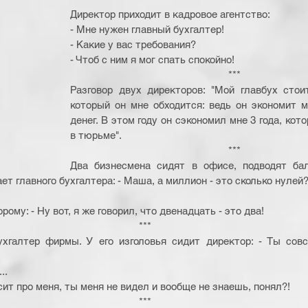
Директор приходит в кадровое агентство: 
- Мне нужен главный бухгалтер! 
- Какие у вас требования? 
- Чтоб с ним я мог спать спокойно! 
*** 
Разговор двух директоров: "Мой главбух стои
который он мне обходится: ведь он экономит м
денег. В этом году он сэкономил мне 3 года, кото
в тюрьме". 
*** 
Два бизнесмена сидят в офисе, подводят бал
т главного бухгалтера: - Маша, а миллион - это сколько нулей?
ому: - Ну вот, я же говорил, что двенадцать - это два! 
*** 
хгалтер фирмы. У его изголовья сидит директор: - Ты совс
.. 
осит про меня, ты меня не видел и вообще не знаешь, понял?! 
*** 