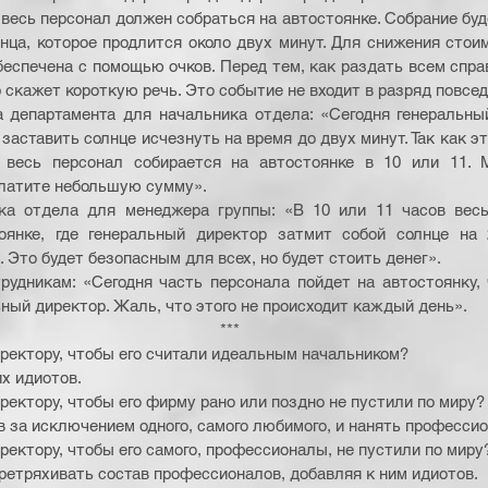
, весь персонал должен собраться на автостоянке. Собрание бу
ца, которое продлится около двух минут. Для снижения стоим
беспечена с помощью очков. Перед тем, как раздать всем спра
 скажет короткую речь. Это событие не входит в разряд повсед
а департамента для начальника отдела: «Сегодня генеральны
заставить солнце исчезнуть на время до двух минут. Так как эт
 весь персонал собирается на автостоянке в 10 или 11. М
латите небольшую сумму». 
ка отдела для менеджера группы: «В 10 или 11 часов весь
оянке, где генеральный директор затмит собой солнце на 
 Это будет безопасным для всех, но будет стоить денег». 
удникам: «Сегодня часть персонала пойдет на автостоянку, 
ный директор. Жаль, что этого не происходит каждый день». 
*** 
ректору, чтобы его считали идеальным начальником? 
х идиотов. 
ректору, чтобы его фирму рано или поздно не пустили по миру?
в за исключением одного, самого любимого, и нанять профессио
ектору, чтобы его самого, профессионалы, не пустили по миру
еретряхивать состав профессионалов, добавляя к ним идиотов. 