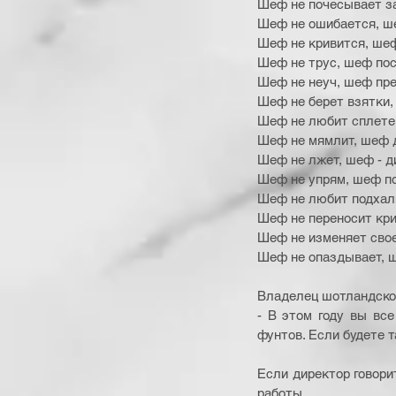
Шеф не почесывает з
Шеф не ошибается, ш
Шеф не кривится, шеф
Шеф не трус, шеф пос
Шеф не неуч, шеф пре
Шеф не берет взятки,
Шеф не любит сплете
Шеф не мямлит, шеф 
Шеф не лжет, шеф - д
Шеф не упрям, шеф п
Шеф не любит подхал
Шеф не переносит кр
Шеф не изменяет свое
Шеф не опаздывает, 
Владелец шотландской
- В этом году вы вс
фунтов. Если будете т
Если директор говорит
работы 