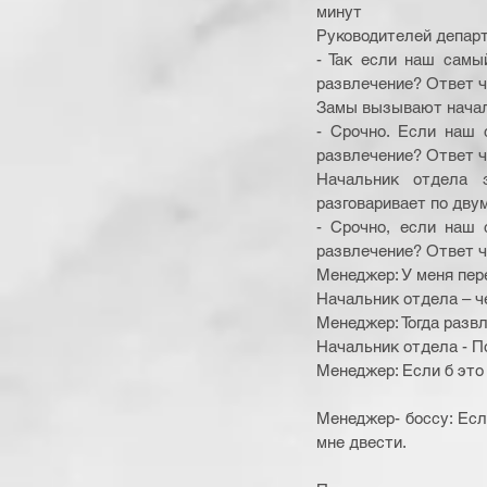
минут 
Руководителей департ
- Так если наш самы
развлечение? Ответ ч
Замы вызывают начал
- Срочно. Если наш 
развлечение? Ответ че
Начальник отдела з
разговаривает по двум
- Срочно, если наш 
развлечение? Ответ че
Менеджер: У меня пере
Начальник отдела – че
Менеджер: Тогда разв
Начальник отдела - П
Менеджер: Если б это 
Менеджер- боссу: Если
мне двести. 