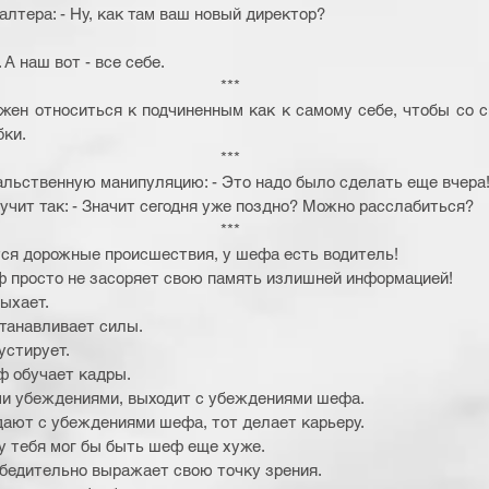
лтера: - Hу, как там ваш новый директор?
 А наш вот - все себе. 
*** 
жен относиться к подчиненным как к самому себе, чтобы со с
ки. 
*** 
льственную манипуляцию: - Это надо было сделать еще вчера!
учит так: - Значит сегодня уже поздно? Можно расслабиться? 
*** 
тся дорожные происшествия, у шефа есть водитель!
 просто не засоряет свою память излишней информацией!
ыхает.
танавливает силы.
устирует.
ф обучает кадры.
ми убеждениями, выходит с убеждениями шефа.
ают с убеждениями шефа, тот делает карьеру.
у тебя мог бы быть шеф еще хуже.
бедительно выражает свою точку зрения.