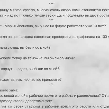
*** 
ницу мягкое кресло, многие очень скоро сами становятся похо
шат и издают только глухие звуки. Да и продукцию выдают соо
*** 
: - Марья Ивановна, вы у нас на фирме работаете уже 10 лет? 
когда на нас наехала налоговая проверка и оштрафовала на 100
овали склад, вы были со мной? 
сковали товар на таможне, вы были со мной? 
и вернуть кредит, вы были со мной? 
, может вы нам несчастье приносите?! 
*** 
оего зама: 
со своей женой в рабочее время это работа и развлечение? Отв
руководителей департаментов: 
спит со своей старухой в рабочее время это работа или отды