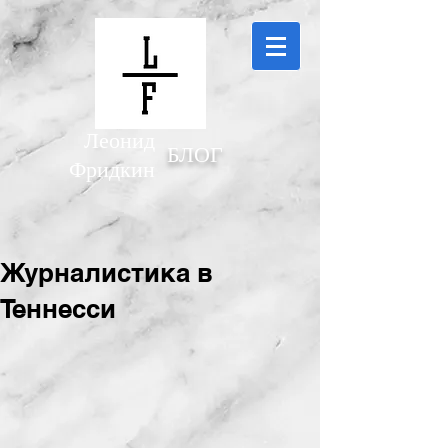
Леонид
БЛОГ
Фридкин
Журналистика в
Теннесси