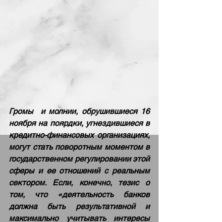
Громы  и молнии, обрушившиеся 16 
ноября на поярдки, угнездившиеся в  
кредитно-финансовых организациях, 
могут стать поворотным моментом в 
государственном регулировании этой 
сферы и ее отношений с реальным 
сектором. Если, конечно, тезис о 
том, что «деятельность банков 
должна быть результативной и 
максимально учитывать интересы 