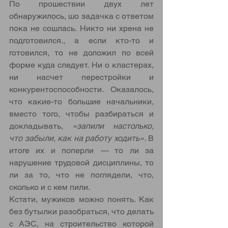
По прошествии двух лет 
обнаружилось, шо задачка с ответом 
пока не сошлась. Никто ни хрена не 
подготовился., а если кто-то и 
готовился, то не доложил по всей 
форме куда следует. Ни о кластерах, 
ни насчет перестройки и 
конкурентоспособности. Оказалось, 
что какие-то большие начальники, 
вместо того, чтобы разбираться и 
докладывать, 
«запили настолько, 
что забыли, как на работу ходить».
 В 
итоге их и поперли 
—
 то ли за 
нарушение трудовой дисциплины, то 
ли за то, что не поглядели, что, 
сколько и с кем пили.
Кстати, мужиков можно понять. Как 
без бутылки разобраться, что делать 
с АЭС, на строительство которой 