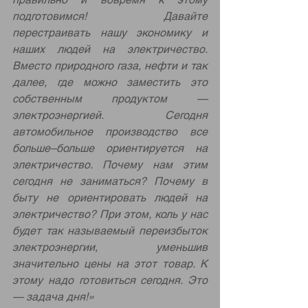
подготовимся! Давайте 
перестраивать нашу экономику и 
наших людей на электричество. 
Вместо природного газа, нефти и так 
далее, где можно заместить это 
собственным продуктом — 
электроэнергией. Сегодня 
автомобильное производство все 
больше–больше ориентируется на 
электричество. Почему нам этим 
сегодня не заниматься? Почему в 
быту не ориентировать людей на 
электричество? При этом, коль у нас 
будет так называемый переизбыток 
электроэнергии, уменьшив 
значительно цены на этот товар. К 
этому надо готовиться сегодня. Это 
— задача дня!»