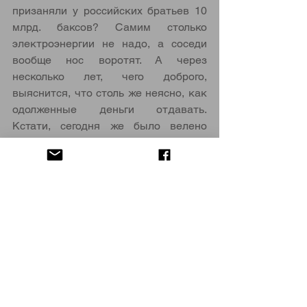
призаняли у российских братьев 10 
млрд. баксов? Самим столько 
электроэнергии не надо, а соседи 
вообще нос воротят. А через 
несколько лет, чего доброго, 
выяснится, что столь же неясно, как 
одолженные деньги отдавать. 
Кстати, сегодня же было велено 
оставить будущим поколениям 
Беларусь без долгов. Так что 
рассчитываться за строительство 
невстраиваемой АЭС придется 
нынешнему поколению. А заодно 
успеем увидеть, смогут ли Совмин и 
Нацбанк распутать эту загогулину на 
трезвую голову.
И еще повезет, если дело 
ограничится только деньгами 
— 
без 
экологически-техногенных 