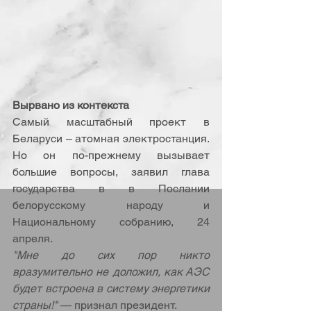
Вырвано из контекста
Самый масштабный проект в 
Беларуси – атомная электростанция. 
Но он по-прежнему вызывает 
большие вопросы, заявил глава 
государства в в Послании 
белорусскому народу и 
Национальному собранию, 24 
апреля.
"Мне до сих пор никто 
вразумительно не доложил, как АЭС 
будет встроена в систему энергетики 
страны!" 
— признал президент.