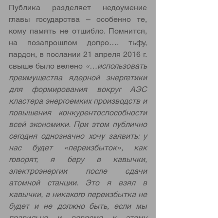
Публика разделяет недоумение 
главы государства – особенно те, 
кому память не отшибло. Помнится, 
на позапрошлом допро…, тьфу, 
пардон, в послании 21 апреля 2016 г. 
свыше было велено 
«…использовать 
преимущества ядерной энергетики 
для формирования вокруг АЭС 
кластера энергоемких производств и 
повышения конкурентоспособности 
всей экономики. При этом публично 
сегодня однозначно хочу заявить: у 
нас будет «переизбыток», как 
говорят, я беру в кавычки, 
электроэнергии после сдачи 
атомной станции. Это я взял в 
кавычки, а никакого переизбытка не 
будет и не должно быть, если мы 
правильно и вовремя к этому 