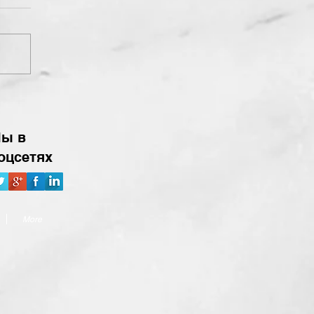
ы в
оцсетях
More