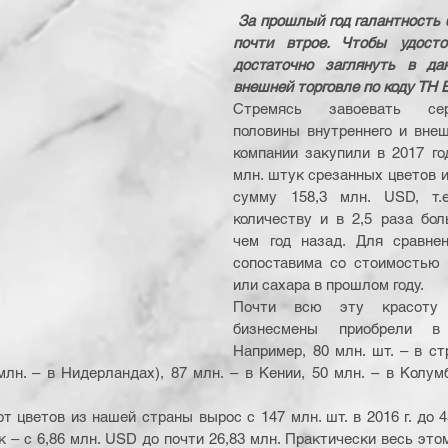
За прошлый год галантность 
почти втрое. Чтобы удосто
достаточно заглянуть в да
внешней торговле по коду ТН 
Стремясь завоевать сер
половины внутреннего и внеш
компании закупили в 2017 го
млн. штук срезанных цветов и
сумму 158,3 млн. USD, т.е
количеству и в 2,5 раза бол
чем год назад. Для сравнен
сопоставима со стоимостью э
или сахара в прошлом году.
Почти всю эту красоту 
бизнесмены приобрели в 
Например, 80 млн. шт. – в стр
лн. – в Нидерландах), 87 млн. – в Кении, 50 млн. – в Колумб
т цветов из нашей страны вырос с 147 млн. шт. в 2016 г. до 45
к – с 6,86 млн. USD до почти 26,83 млн. Практически весь это