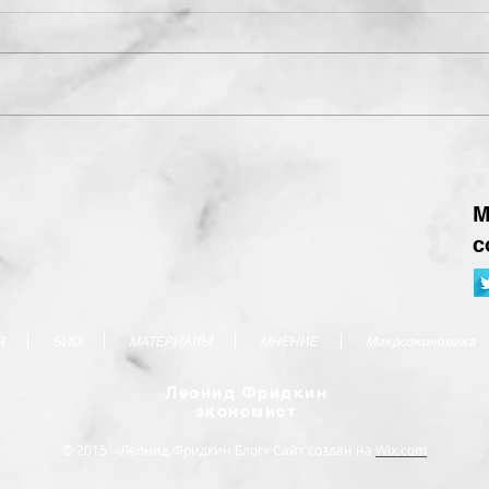
М
с
Я
БИО
МАТЕРИАЛЫ
МНЕНИЕ
Макроэкономика
Леонид Фридкин
экономист
© 2015 «Леонид Фридкин Блог» Сайт создан на
Wix.com