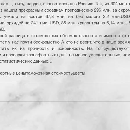
гам..., тьфу, пардон, экспортирован в Россию. Так, из 304 млн.
з нашим прекрасным соседкам преподнесено 296 млн. за скромн
к уехало на восток 67,8 млн. на без малого 2,2 млн.USD
с. орхидей на 241 тыс. USD, 86 млн. хризантем на 6,14 млн.US
SD.
ной разнице в стоимостных объемах экспорта и импорта (в по
ет у нас почти бескорыстно. А кто не верит, что в наше врем
ытать их на прочность и искренность. На то существуют
 и проверки трансфертных цен – не менее увлекательные, чем 
е статистических данных…
ертные цены
таможенная стоимость
цветы