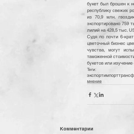
букет был брошен к но
республику свежих ро
из 70,9 млн. гвозди
экспортировано 759 ты
лилий на 428,5 тыс. U
Судя по почти 6-крат
цветочный бизнес цвет
чувства, могут исп
таможенной стоимости
букетов или изучени
Теги:
экспорт
импорт
трансф
мнение
Комментарии