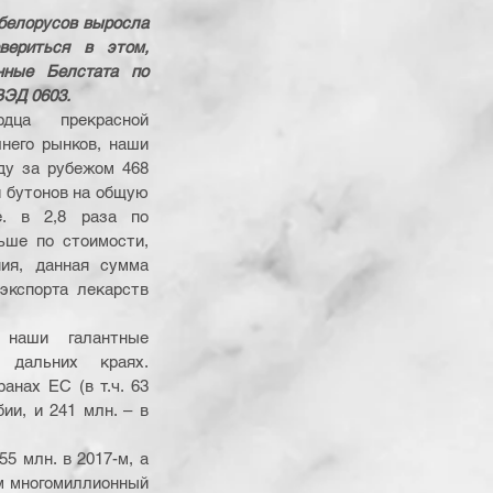
белорусов выросла 
вериться в этом, 
нные Белстата по 
ВЭД 0603.
дца прекрасной 
него рынков, наши 
ду за рубежом 468 
 бутонов на общую 
. в 2,8 раза по 
ьше по стоимости, 
ия, данная сумма 
кспорта лекарств 
наши галантные 
дальних краях. 
анах ЕС (в т.ч. 63 
ии, и 241 млн. – в 
5 млн. в 2017-м, а 
м многомиллионный 