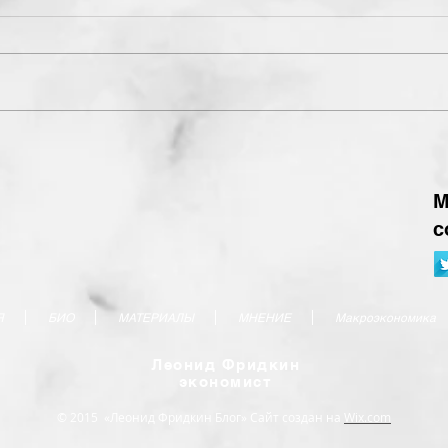
М
с
Я
БИО
МАТЕРИАЛЫ
МНЕНИЕ
Макроэкономика
Леонид Фридкин
экономист
© 2015 «Леонид Фридкин Блог» Сайт создан на
Wix.com