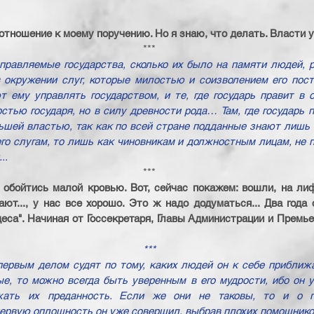
 отношение к моему поручению. Но я знаю, что делать. Власти у 
***
равляемые государства, сколько их было на памяти людей, р
в окружении слуг, которые милостью и соизволением его пос
 ему управлять государством, и те, где государь правит в о
тью государя, но в силу древности рода… Там, где государь п
льшей властью, так как по всей стране подданные знают лишь о
го слугам, то лишь как чиновникам и должностным лицам, не пи
..
***
 обойтись малой кровью. Вот, сейчас покажем: вошли, на лиф
ают..., у нас все хорошо. Это ж надо додуматься... Два года 
деса". Начиная от Госсекретаря, Главы Администрации и Премье
***
ервым делом судят по тому, каких людей он к себе приближа
е, то можно всегда быть уверенным в его мудрости, ибо он у
жать их преданность. Если же они не таковы, то и о го
первую оплошность он уже совершил, выбрав плохих помощник