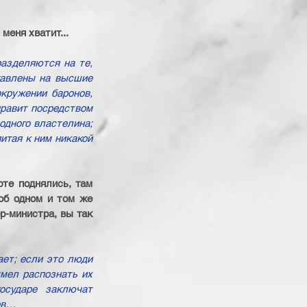
меня хватит...
азделяются на те, 
тавлены на высшие 
кружении баронов, 
равит посредством 
дного властелина; 
тая к ним никакой 
те поднялись, там 
об одном и том же 
р-министра, вы так 
ет; если это люди 
мел распознать их 
сударе заключат 
ов…