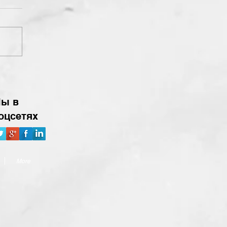
ы в
оцсетях
More