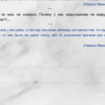
(Николо Маки
***
 ко мне, не сказали. Почему у вас коррупционер на корру
ет?...
***
а – его рабы, и так как они всем обязаны его милостям, то под
 от них было бы мало толку, ибо по указанной причине они н
(Николо Маки