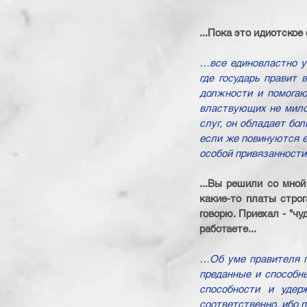
...Пока это идиотское
…все единовластно уп
где государь правит 
должности и помогают
властвующих не милос
слуг, он обладает бо
если же повинуются е
особой привязанности.
...Вы решили со мной
какие-то платы строг
говорю. Приехал - "чу
работаете...
…Об уме правителя п
преданные и способны
способности и удер
соответственно, ибо 