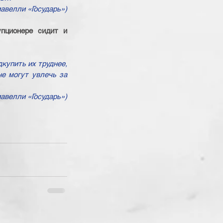
авелли «Государь»)
пционере сидит и 
купить их труднее, 
е могут увлечь за 
авелли «Государь»)