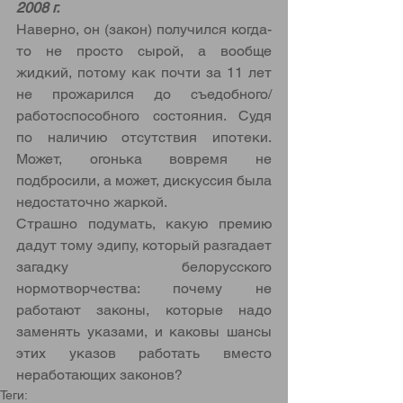
2008 г. 
Наверно, он (закон) получился когда-
то не просто сырой, а вообще 
жидкий, потому как почти за 11 лет 
не прожарился до съедобного/
работоспособного состояния. Судя 
по наличию отсутствия ипотеки. 
Может, огонька вовремя не 
подбросили, а может, дискуссия была 
недостаточно жаркой.  
Страшно подумать, какую премию 
дадут тому эдипу, который разгадает 
загадку белорусского 
нормотворчества: почему не 
работают законы, которые надо 
заменять указами, и каковы шансы 
этих указов работать вместо 
неработающих законов?
Теги: