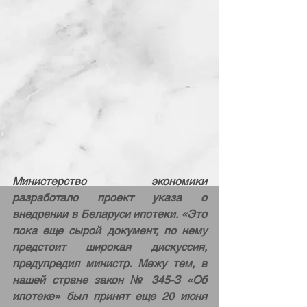
Министерство экономики 
разработало проект указа о 
внедрении в Беларуси ипотеки. «Это 
пока еще сырой документ, по нему 
предстоит широкая дискуссия, 
предупредил министр. Межу тем, в 
нашей стране закон № 345-З «Об 
ипотеке» был принят еще 20 июня 