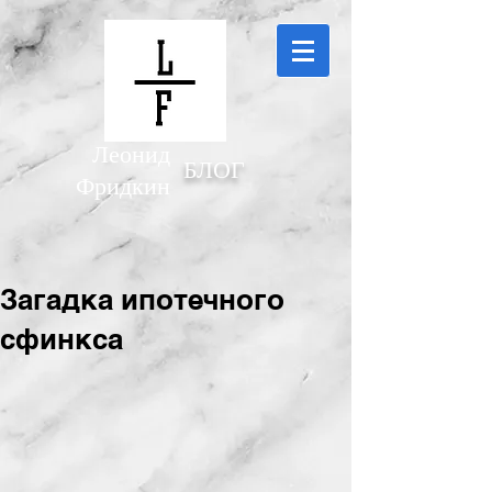
Леонид
БЛОГ
Фридкин
Загадка ипотечного
сфинкса