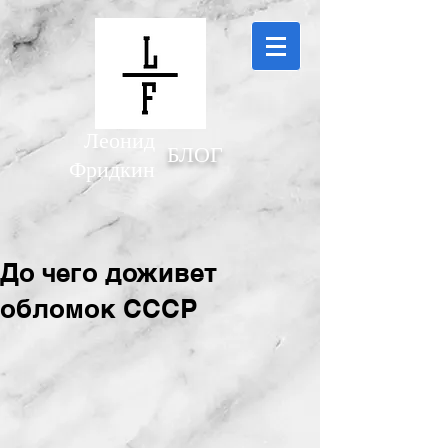
Леонид
БЛОГ
Фридкин
До чего доживет
обломок СССР