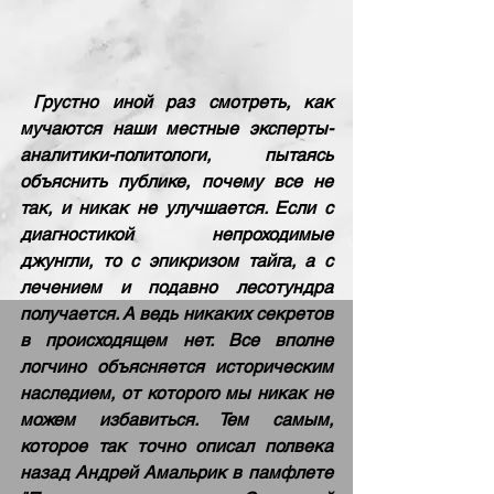
Грустно иной раз смотреть, как 
мучаются наши местные эксперты-
аналитики-политологи, пытаясь 
объяснить публике, почему все не 
так, и никак не улучшается. Если с 
диагностикой непроходимые 
джунгли, то с эпикризом тайга, а с 
лечением и подавно лесотундра 
получается. А ведь никаких секретов 
в происходящем нет. Все вполне 
логчино объясняется историческим 
наследием, от которого мы никак не 
можем избавиться. Тем самым, 
которое так точно описал полвека 
назад Андрей Амальрик в памфлете 