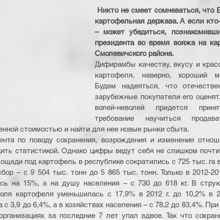
Никто не смеет сомневаться, что Б
картофельная держава. А если кто-т
– может убедиться, познакомивш
президента во время вояжа на кар
Смолевичского района.
Дифирамбы качеству, вкусу и красо
картофеля, наверно, хороший ма
Будем надеяться, что отечествен
зарубежные покупатели его оценят.
волей-неволей придется прин
требование научиться продав
нной стоимостью и найти для нее новые рынки сбыта.
ента по поводу сохранения, возрождения и изменения отнош
ить статистикой. Однако цифры ведут себя не слишком почти
щади под картофель в республике сократились с 725 тыс. га в 1
бор – с 9 504 тыс. тонн до 5 865 тыс. тонн. Только в 2012-201
сь на 15%, а на душу населения – с 730 до 618 кг. В струк
оля картофеля уменьшилась с 17,9% в 2012 г. до 10,2% в 20
с 3,9 до 6,4%, а в хозяйствах населения – с 78,2 до 83,4%. При
организациях за последние 7 лет упал вдвое. Так что сохра