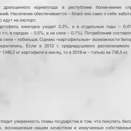
ий. Население обеспечивается – благо оно само о себе заботи
 идут на экспорт.
артофель ежегодно уходит 0,3%, а в отдельные годы – 0,4%
т.ч. в городах – 0,5%, а на селе – 0,1%). Потребление составляе
на селе – побольше. Однако «картофельные» возможности белор
кратились. Если в 2012 г. среднедушевого располагаемого 
1346,2 кг картофеля в месяц, то в 2018-м – только на 736,5 кг.
глядит уверенность главы государства в том, что покупать бел
ы, восхищенные нашим качеством и измученные собственным