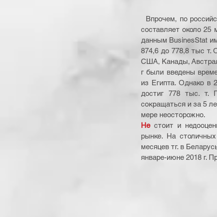
  Впрочем, по российским масштабам это совсем немного. Производство собственного картофеля в РФ 
составляет около 25 м
данным BusinesStat им
874,6 до 778,8 тыс т.
США, Канады, Австралии
г были введены време
из Египта. Однако в 2
достиг 778 тыс. т. 
сокращаться и за 5 ле
мере неосторожно.
Не 
стоит и недооцен
рынке. На столичных
месяцев тг. в Беларус
январе-июне 2018 г. П