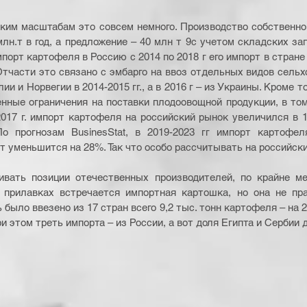
лн.т в год, а предложение – 40 млн т 9с учетом складских зап
порт картофеля в Россию с 2014 по 2018 г его импорт в стране 
 Отчасти это связано с эмбарго на ввоз отдельных видов сельх
 и Норвегии в 2014-2015 гг., а в 2016 г – из Украины. Кроме тог
нные ограничения на поставки плодоовощной продукции, в том
017 г. импорт картофеля на российский рынок увеличился в 1,7
По прогнозам BusinesStat, в 2019-2023 гг импорт картофел
т уменьшится на 28%. Так что особо рассчитывать на российск
ивать позиции отечественных производителей, по крайне ме
 прилавках встречается импортная картошка, но она не прав
ь было ввезено из 17 стран всего 9,2 тыс. тонн картофеля – на 2
ри этом треть импорта – из России, а вот доля Египта и Сербии