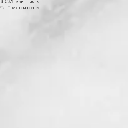
53,1 млн., т.е. в 
2%. При этом почти 