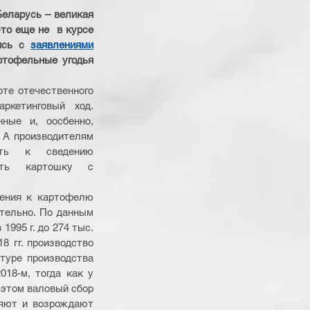
еларусь – великая 
о еще не  в курсе 
ись с 
заявлениями
тофельные угодья 
те отечественного 
ркетинговый ход. 
ные и, оосбенно, 
 А производителям 
ять к сведению 
ать картошку с 
ения к картофелю 
тельно. По данным 
995 г. до 274 тыс. 
8 гг. производство 
туре производства 
18-м, тогда как у 
 этом валовый сбор 
няют и возрождают 