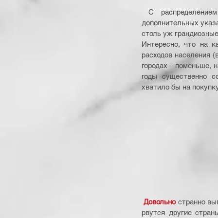
 С распределением драгоценного корнеплода в республике более-менее справляются и без 
дополнительных указан
столь уж грандиозные)
Интересно, что на к
расходов населения (в 
городах – поменьше, 
годы существенно со
хватило бы на покупку 
Довольно
 странно вы
рвутся другие стран