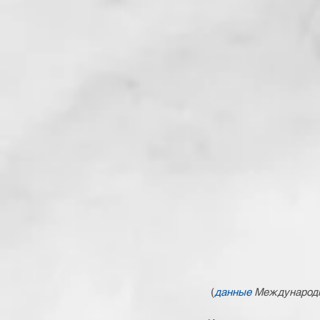
 (
данные 
Международно