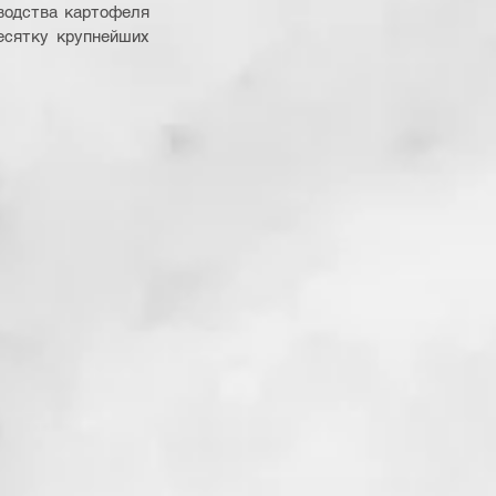
водства картофеля 
есятку крупнейших 