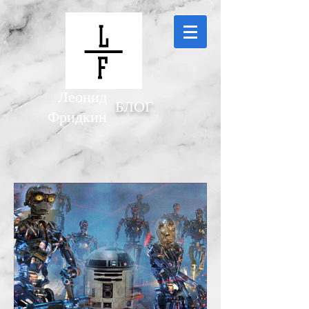
Леонид
БЛОГ
Фридкин