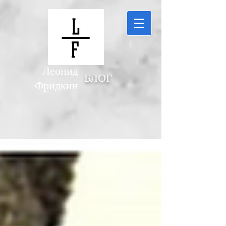
Леонид
БЛОГ
Фридкин