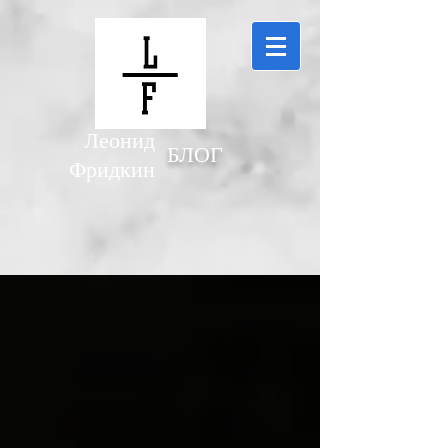
Леонид
БЛОГ
Фридкин