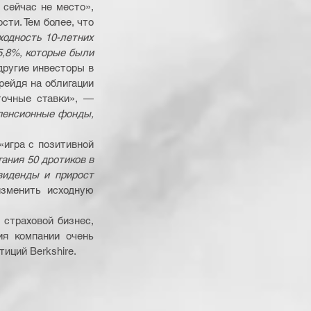
сейчас не место», 
ти. Тем более, что 
одность 10-летних 
,8%, которые были 
ругие инвесторы в 
ейдя на облигации 
очные ставки», — 
пенсионные фонды, 
игра с позитивной 
ния 50 дротиков в 
иденды и прирост 
зменить исходную 
страховой бизнес, 
я компании очень 
иций Berkshire.