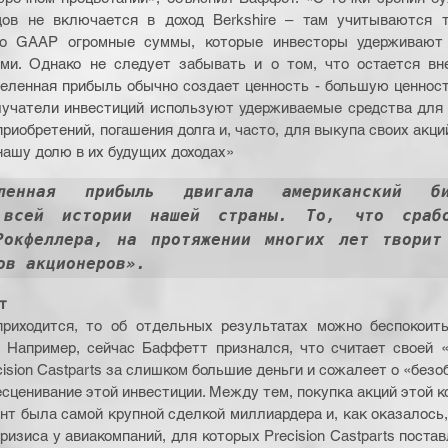
ов не включается в доход Berkshire – там учитываются т
но GAAP огромные суммы, которые инвесторы удерживают 
ми. Однако не следует забывать и о том, что остается вне 
еленная прибыль обычно создает ценность - большую ценность -
лучатели инвестиций используют удерживаемые средства для 
риобретений, погашения долга и, часто, для выкупа своих акций.
нашу долю в их будущих доходах»
деленная прибыль двигала американский б
 всей истории нашей страны. То, что срабо
Рокфеллера, на протяжении многих лет творит 
ов акционеров».
т
приходится, то об отдельных результатах можно беспокоить
. Например, сейчас Баффетт признался, что считает своей «
ision Castparts за слишком большие деньги и сожалеет о «безо
сценивание этой инвестиции. Между тем, покупка акций этой ко
нт была самой крупной сделкой миллиардера и, как оказалось,
ризиса у авиакомпаний, для которых Precision Castparts постав