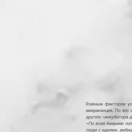
Главным фактором ус
американцев. По его 
другого 
«инкубатора д
«
По всей Америке пол
люди с идеями, амбиц