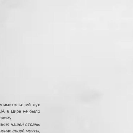
нимательский дух 
ША в мире не было 
скому.
ания нашей страны 
ении своей мечты, 