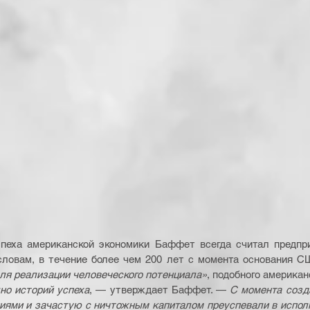
пеха американской экономики Баффет всегда считал предпри
словам, в течение более чем 200 лет с момента основания С
ля реализации человеческого потенциала»
, подобного американ
но историй успеха
, — утверждает Баффет. — 
С момента созд
иями и зачастую с ничтожным капиталом преуспевали в исполн