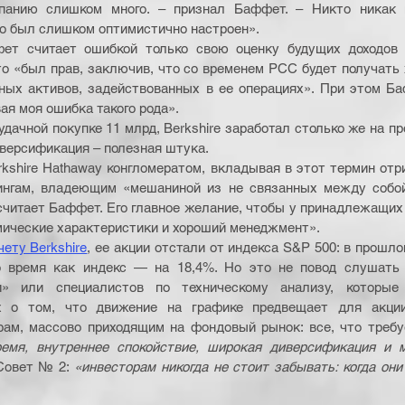
панию слишком много. – признал Баффет. – Никто никак 
о был слишком оптимистично настроен».
ет считает ошибкой только свою оценку будущих доходов 
что «был прав, заключив, что со временем PCC будет получать
ных активов, задействованных в ее операциях». При этом Ба
ая моя ошибка такого рода». 
удачной покупке 11 млрд, Berkshire заработал столько же на пр
иверсификация – полезная штука.
kshire Hathaway конгломератом, вкладывая в этот термин отр
нгам, владеющим «мешаниной из не связанных между собой 
считает Баффет. Его главное желание, чтобы у принадлежащих B
мические характеристики и хороший менеджмент».
чету Berkshire
, ее акции отстали от индекса S&P 500: в прошло
о время как индекс — на 18,4%. Но это не повод слушать 
» или специалистов по техническому анализу, которые 
х о том, что движение на графике предвещает для акции
ам, массово приходящим на фондовый рынок: все, что требуе
ремя, внутреннее спокойствие, широкая диверсификация и м
Совет № 2: 
«инвесторам никогда не стоит забывать: когда они 