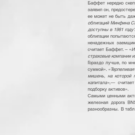
Баффет нередко скепт
заявил он, предостере
ее может не быть даж
облигаций Минфина СШ
доступны в 1981 году
облигации попытаются
ненадежных заемщико
считает Баффет. – «
И
страховые компании 
Гораздо лучше, по мн
суммой». 
«Терпеливая
мишень, на которой 
капитала»
,— считает
подборку активов».
Самыми ценными актив
железная дорога BNS
разнообразны.  В таб