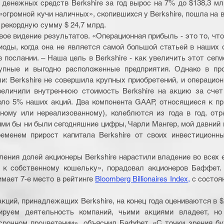
 денежных средств Berkshire за год вырос на 7% до $138,3 мл
огромной кучи наличных», скопившихся у Berkshire, пошла на в
 рекордную сумму $ 24,7 млрд.
ое видение результатов. «Операционная прибыль - это то, что
иоды, когда она не является самой большой статьей в наших 
 послании. – Наша цель в Berkshire - как увеличить этот сегм
упные и выгодно расположенные предприятия. Однако в пр
ли: Berkshire не совершила крупных приобретений, и операцион
еличили внутреннюю стоимость Berkshire на акцию за счет 
оло 5% наших акций. Два компонента GAAP, относящиеся к пр
ному или нереализованному), колеблются из года в год, отр
ми бы ни были сегодняшние цифры, Чарли Мангер, мой давний па
еменем прирост капитала Berkshire от своих инвестиционных
ения долей акционеры Berkshire нарастили владение во всех е
 к собственному кошельку», порадовал акционеров Баффет. 
мает 7-е место в рейтинге 
Bloomberg Billionaires Index
,
 с состоя
ций, принадлежащих Berkshire, на конец года оцениваются в $
лируем деятельность компаний, чьими акциями владеет, но 
срочном процветании», объяснил Баффет. «С точки зрения бух