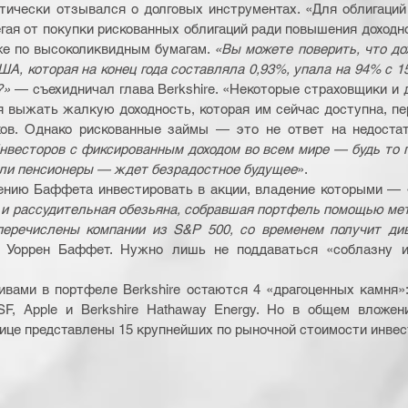
ически отзывался о долговых инструментах. «Для облигаций 
гая от покупки рискованных облигаций ради повышения доходнос
е по высоколиквидным бумагам. 
«Вы можете поверить, что дох
А, которая на конец года составляла 0,93%, упала на 94% с 15
?»
 — съехидничал глава Berkshire. «Некоторые страховщики и д
 выжать жалкую доходность, которая им сейчас доступна, пер
в. Однако рискованные займы — это не ответ на недостат
нвесторов с фиксированным доходом во всем мире — будь то 
или пенсионеры — ждет безрадостное будущее
».
ению Баффета инвестировать в акции, владение которыми — «
 и рассудительная обезьяна, собравшая портфель помощью мета
перечислены компании из S&P 500, со временем получит див
 Уоррен Баффет. Нужно лишь не поддаваться «соблазну и
ами в портфеле Berkshire остаются 4 «драгоценных камня»: 
F, Apple и Berkshire Hathaway Energy. Но в общем вложени
лице представлены 15 крупнейших по рыночной стоимости инвест