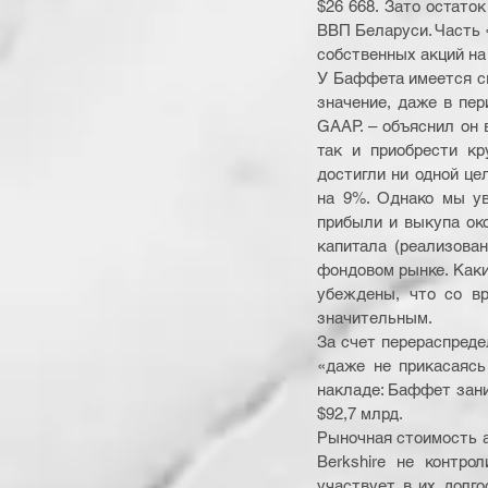
$26 668. Зато остаток
ВВП Беларуси. Часть «
собственных акций на
У Баффета имеется св
значение, даже в пер
GAAP. – объяснил он в
так и приобрести кр
достигли ни одной це
на 9%. Однако мы ув
прибыли и выкупа ок
капитала (реализован
фондовом рынке. Каки
убеждены, что со вр
значительным.
За счет перераспредел
«даже не прикасаясь
накладе: Баффет зани
$92,7 млрд.
Рыночная стоимость ак
Berkshire не контро
участвует в их долго