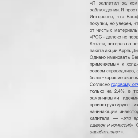
«Я заплатил за ком
заблуждения. Я прост
Интересно, что Бафф
покупки, но уверен, 
от чистых материаль
«PCC - далеко не перв
Кстати, потеряв на не
пакета акций Apple. Д
Однако именовать Ber
применяемым к холди
совсем справедливо, 
были «хорошие эконо
Согласно
годовому от
только на 2,4%, в т
заманчивыми идеями
проинструктируют и
начинающим инвестор
капитала, — «
это в
сделок и комиссий
». 
зарабатывает».