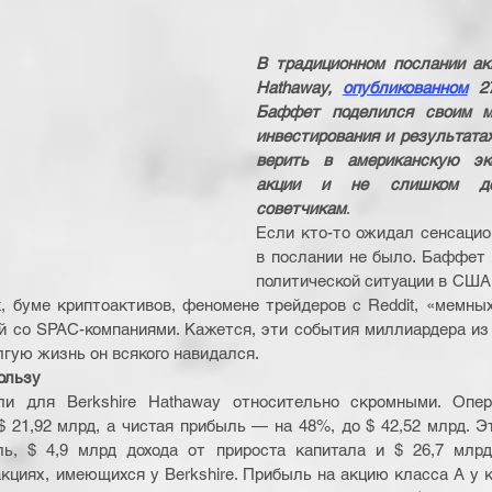
В традиционном послании акц
Hathaway, 
опубликованном
 2
Баффет поделился своим м
инвестирования и результатах
верить в американскую экон
акции и не слишком дов
советчикам
.
Если кто-то ожидал сенсацион
в послании не было. Баффет н
политической ситуации в США,
 буме криптоактивов, феномене трейдеров с Reddit, «мемных»
й со SPAC-компаниями. Кажется, эти события миллиардера из
лгую жизнь он всякого навидался.
ользу
ли для Berkshire Hathaway относительно скромными. Опер
$ 21,92 млрд, а чистая прибыль — на 48%, до $ 42,52 млрд. Э
ь, $ 4,9 млрд дохода от прироста капитала и $ 26,7 млрд 
акциях, имеющихся у Berkshire. Прибыль на акцию класса А у к