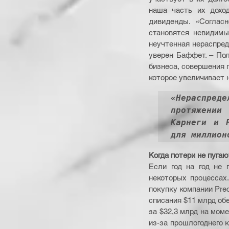
наша часть их доход
дивиденды. «Соглас
становятся невидимы
неучтенная нераспред
уверен Баффет. – По
бизнеса, совершения п
которое увеличивает 
«Нераспре
протяжении
Карнеги и 
для миллион
Когда потери не пугаю
Если год на год не 
некоторых процессах
покупку компании Prec
списания $11 млрд обе
за $32,3 млрд на моме
из-за прошлогоднего к