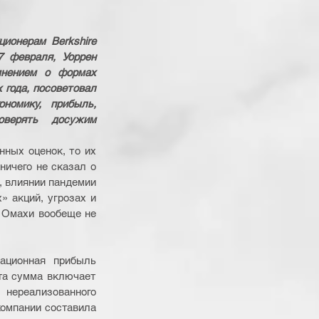
ионерам Berkshire 
7 февраля, Уоррен 
нением о формах 
 года, посоветовал 
омику, прибыль,  
ерять досужим 
ных оценок, то их 
ичего не сказал о 
 влиянии пандемии 
 акций, угрозах и 
 Омахи вообеще не 
ационная прибыль 
та сумма включает 
нереализованного 
омпании составила 