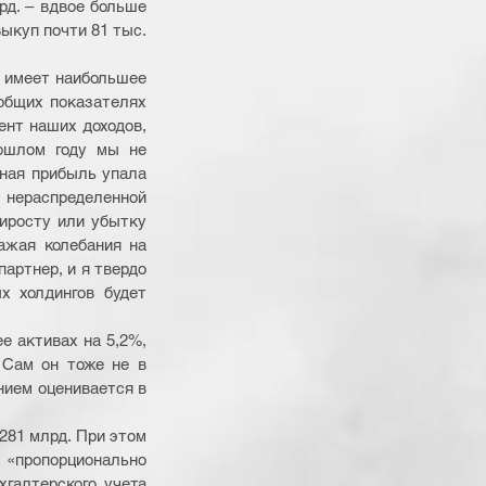
рд. – вдвое больше 
ыкуп почти 81 тыс. 
 имеет наибольшее 
общих показателях 
ент наших доходов, 
ошлом году мы не 
ная прибыль упала 
нераспределенной 
иросту или убытку 
ажая колебания на 
ртнер, и я твердо 
 холдингов будет 
е активах на 5,2%, 
Сам он тоже не в 
нием оценивается в 
281 млрд. При этом 
«пропорционально 
галтерского учета 