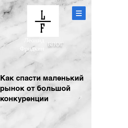
Леонид
БЛОГ
Фридкин
Как спасти маленький
рынок от большой
конкуренции