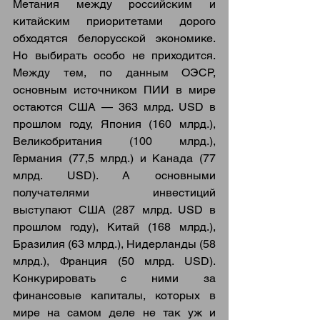
Метания между российским и 
китайским приоритетами дорого 
обходятся белорусской экономике. 
Но выбирать особо не приходится. 
Между тем, по данным ОЭСР, 
основным источником ПИИ в мире 
остаются США — 363 млрд. USD в 
прошлом году, Япония (160 млрд.), 
Великобритания (100 млрд.), 
Германия (77,5 млрд.) и Канада (77 
млрд. USD). А основными 
получателями инвестиций 
выступают США (287 млрд. USD в 
прошлом году), Китай (168 млрд.), 
Бразилия (63 млрд.), Нидерланды (58 
млрд.), Франция (50 млрд. USD). 
Конкурировать с ними за 
финансовые капиталы, которых в 
мире на самом деле не так уж и 