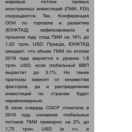
мировые потоки прямых 
иностранных инвестиций (ПИИ, FDI) 
сокращаются. Так, Конференция 
ООН по торговле и развитию 
(ЮНКТАД) зафиксировала в 
прошлом году спад ПИИ на 16% до 
1,52 трлн. USD. Правда, ЮНКТАД 
ожидает, что объем ПИИ по итогам 
2018 года вернется к уровню 1,8 
трлн. USD, если глобальный ВВП 
вырастет до 3,1%. Но такие 
прогнозы зависят от множества 
факторов, да и распределение 
инвестиций по странам будет 
неравномерным.
В свою очередь ОЭСР отметила в 
2016 году снижение глобальных 
потоков ПИИ примерно на 2% до 
1,75 трлн. USD (в т.ч. в 