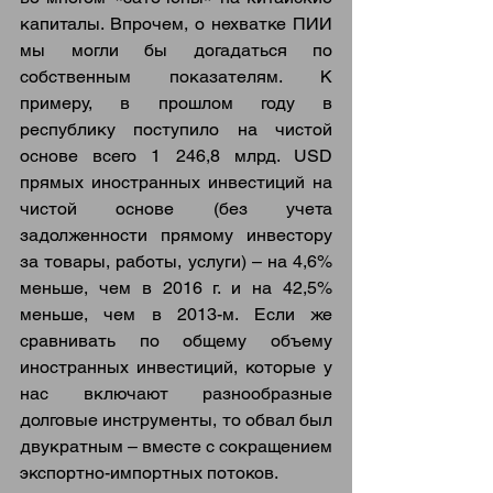
капиталы. Впрочем, о нехватке ПИИ 
мы могли бы догадаться по 
собственным показателям. К 
примеру, в прошлом году в 
республику поступило на чистой 
основе всего 1 246,8 млрд. USD 
прямых иностранных инвестиций на 
чистой основе (без учета 
задолженности прямому инвестору 
за товары, работы, услуги) – на 4,6% 
меньше, чем в 2016 г. и на 42,5% 
меньше, чем в 2013-м. Если же 
сравнивать по общему объему 
иностранных инвестиций, которые у 
нас включают разнообразные 
долговые инструменты, то обвал был 
двукратным – вместе с сокращением 
экспортно-импортных потоков.