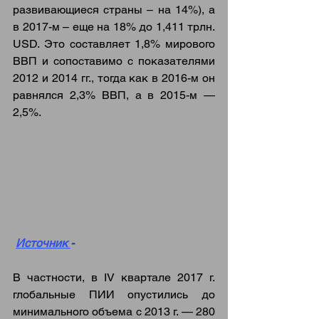
развивающиеся страны – на 14%), а 
в 2017-м – еще на 18% до 1,411 трлн. 
USD. Это составляет 1,8% мирового 
ВВП и сопоставимо с показателями 
2012 и 2014 гг., тогда как в 2016-м он 
равнялся 2,3% ВВП, а в 2015-м — 
2,5%.
Источник 
-
В частности, в IV квартале 2017 г. 
глобальные ПИИ опустились до 
минимального объема с 2013 г. — 280 