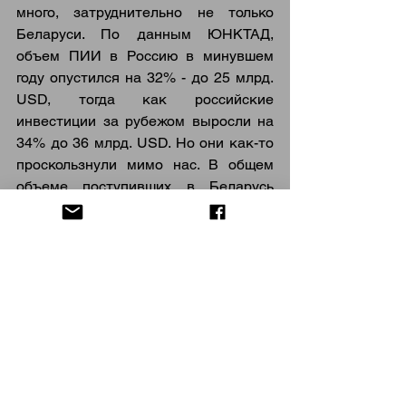
много, затруднительно не только 
Беларуси. По данным ЮНКТАД, 
объем ПИИ в Россию в минувшем 
году опустился на 32% - до 25 млрд. 
USD, тогда как российские 
инвестиции за рубежом выросли на 
34% до 36 млрд. USD. Но они как-то 
проскользнули мимо нас. В общем 
объеме поступивших в Беларусь 
ПИИ доля России за год сократилась 
с 50,9% до 37,3%, тогда как 
Великобритании, напротив, выросла 
с 20 до 32,2%, Кипра – с 9,1 до 8,6%, 
Польши – с 2,7 до 4,2%.
Между тем, одним из основных 
лидеров по объемам ПИИI 
относительно ВВП остается Израиль 
– 5.4% –существенно опережающий 
как США, Канаду, Германию и 