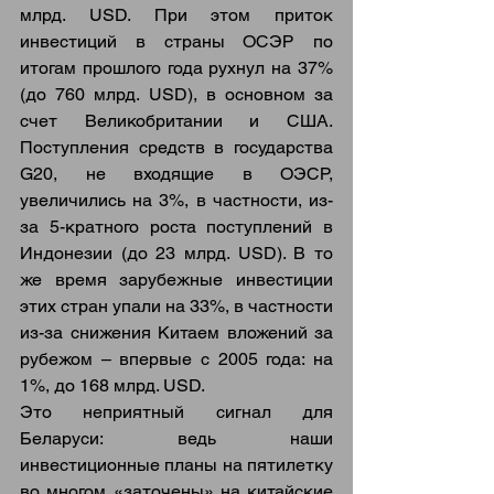
млрд. USD. При этом приток 
инвестиций в страны ОСЭР по 
итогам прошлого года рухнул на 37% 
(до 760 млрд. USD), в основном за 
счет Великобритании и США. 
Поступления средств в государства 
G20, не входящие в ОЭСР, 
увеличились на 3%, в частности, из-
за 5-кратного роста поступлений в 
Индонезии (до 23 млрд. USD). В то 
же время зарубежные инвестиции 
этих стран упали на 33%, в частности 
из-за снижения Китаем вложений за 
рубежом – впервые с 2005 года: на 
1%, до 168 млрд. USD.
Это неприятный сигнал для 
Беларуси: ведь наши 
инвестиционные планы на пятилетку 
во многом «заточены» на китайские 