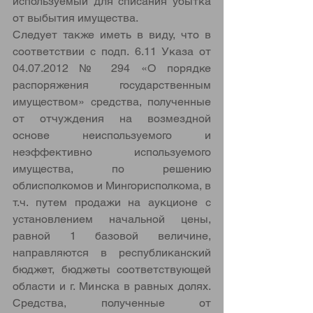
используемый для списания убытка 
от выбытия имущества.
Следует также иметь в виду, что в 
соответствии с подп. 6.11 Указа от 
04.07.2012 № 294 «О порядке 
распоряжения государственным 
имуществом» средства, полученные 
от отчуждения на возмездной 
основе неиспользуемого и 
неэффективно используемого 
имущества, по решению 
облисполкомов и Мингорисполкома, в 
т.ч. путем продажи на аукционе с 
установлением начальной цены, 
равной 1 базовой величине, 
направляются в республиканский 
бюджет, бюджеты соответствующей 
области и г. Минска в равных долях. 
Средства, полученные от 