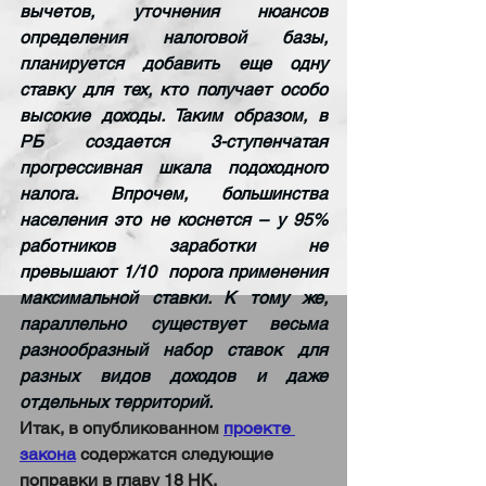
вычетов, уточнения нюансов 
определения налоговой базы, 
планируется добавить еще одну 
ставку для тех, кто получает особо 
высокие доходы. Таким образом, в 
РБ создается 3-ступенчатая 
прогрессивная шкала подоходного 
налога. Впрочем, большинства 
населения это не коснется – у 95% 
работников заработки не 
превышают 1/10  порога применения 
максимальной ставки. К тому же, 
параллельно существует весьма 
разнообразный набор ставок для 
разных видов доходов и даже 
отдельных территорий. 
Итак, в опубликованном 
проекте 
закона
 содержатся следующие 
поправки в главу 18 НК.