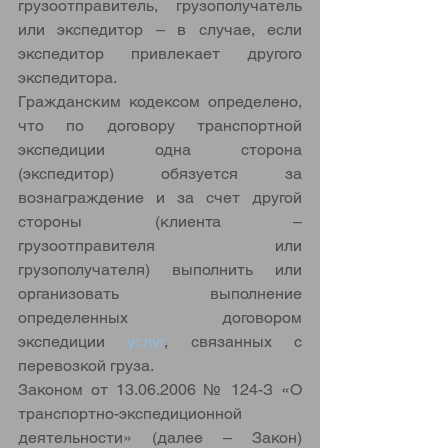
грузоотправитель, грузополучатель 
или экспедитор – в случае, если 
экспедитор привлекает другого 
экспедитора. 
Гражданским кодексом определено, 
что по договору транспортной 
экспедиции одна сторона 
(экспедитор) обязуется за 
вознаграждение и за счет другой 
стороны (клиента – 
грузоотправителя или 
грузополучателя) выполнить или 
организовать выполнение 
определенных договором 
экспедиции 
услуг
, связанных с 
перевозкой груза. 
Законом от 13.06.2006 № 124-З «О 
транспортно-экспедиционной 
деятельности» (далее – Закон) 