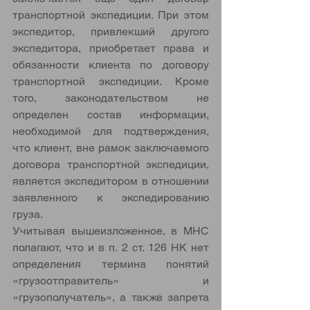
транспортной экспедиции. При этом 
экспедитор, привлекший другого 
экспедитора, приобретает права и 
обязанности клиента по договору 
транспортной экспедиции. Кроме 
того, законодательством не 
определен состав информации, 
необходимой для подтверждения, 
что клиент, вне рамок заключаемого 
договора транспортной экспедиции, 
является экспедитором в отношении 
заявленного к экспедированию 
груза. 
Учитывая вышеизложенное, в МНС 
полагают, что и в п. 2 ст. 126 НК нет 
определения термина понятий 
«грузоотправитель» и 
«грузополучатель», а также запрета 