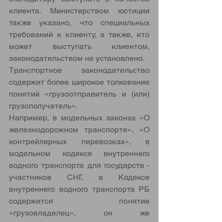
клиента. Министерством юстиции 
также указано, что специальных 
требований к клиенту, а также, кто 
может выступать клиентом, 
законодательством не установлено.
Транспортное законодательство 
содержит более широкое толкование 
понятий «грузоотправитель и (или) 
грузополучатель». 
Например, в модельных законах «О 
железнодорожном транспорте», «О 
контрейлерных перевозках», в 
модельном кодексе внутреннего 
водного транспорта для государств - 
участников СНГ, в Кодексе 
внутреннего водного транспорта РБ 
содержится понятие 
«грузовладелец», он же 