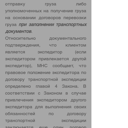
отправку груза либо 
уполномоченных на получение груза 
на основании договоров перевозки 
груза 
при заполнении транспортных 
документов
. 
Относительно документального 
подтверждения, что клиентом 
является экспедитор (если 
экспедитором привлекается другой 
экспедитор), МНС сообщает, что 
правовое положение экспедитора по 
договору транспортной экспедиции 
определено главой 4 Закона. В 
соответствии с Законом в случае 
привлечения экспедитором другого 
экспедитора для выполнения своих 
обязанностей по договору 
транспортной экспедиции 
заключается еще один договор 