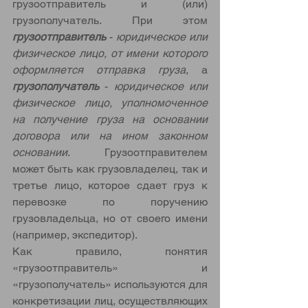
грузоотправитель и (или) 
грузополучатель. При этом 
грузоотправитель 
- 
юридическое или 
физическое лицо, от имени которого 
оформляется отправка груза
, а 
грузополучатель
 - 
юридическое или 
физическое лицо, уполномоченное 
на получение груза на основании 
договора или на ином законном 
основании
. Грузоотправителем 
может быть как грузовладелец, так и 
третье лицо, которое сдает груз к 
перевозке по поручению 
грузовладельца, но от своего имени 
(например, экспедитор).
Как правило, понятия 
«грузоотправитель» и 
«грузополучатель» используются для 
конкретизации лиц, осуществляющих 