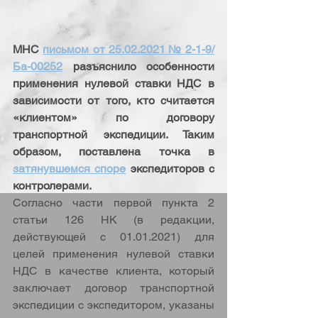
МНС 
письмом от 25.02.2021 № 2-1-9/
Ба-00252
 разъяснило особенности 
применения нулевой ставки НДС в 
зависимости от того, кто считается 
«клиентом» по договору 
транспортной экспедиции. Таким 
образом, поставлена точка в 
затянувшемся споре
 экспедиторов с 
контролерами.
Согласно части первой пункта 2 
статьи 126 НК (в редакции, 
действующей с 01.01.2021) для 
целей применения нулевой ставки 
НДС в качестве клиента, который 
заключает договор транспортной 
экспедиции с экспедитором, указаны 