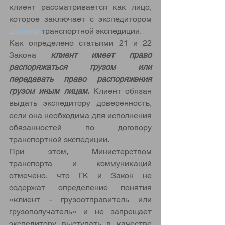
клиент рассматривается как лицо, 
которое заключает с экспедитором 
договор
 транспортной экспедиции. 
Как определено статьями 21 и 22 
Закона 
клиент имеет право 
распоряжаться грузом или 
передавать право распоряжения 
грузом иным лицам
.
 Клиент обязан 
выдать экспедитору доверенность, 
если она необходима для исполнения 
обязанностей по договору 
транспортной экспедиции. 
При этом, Министерством 
транспорта и коммуникаций 
отмечено, что ГК и Закон не 
содержат определение понятия 
«клиент - грузоотправитель или 
грузополучатель» и не запрещает 
экспедитору выступать в качестве 