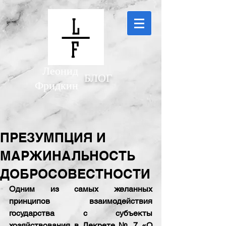
Леонид
БЛОГ
Фридкин
ПРЕЗУМПЦИЯ И
МАРЖИНАЛЬНОСТЬ
ДОБРОСОВЕСТНОСТИ
Одним из самых желанных 
принципов взаимодействия 
государства с субъекты 
хозяйствования в Декрете № 7 «О 