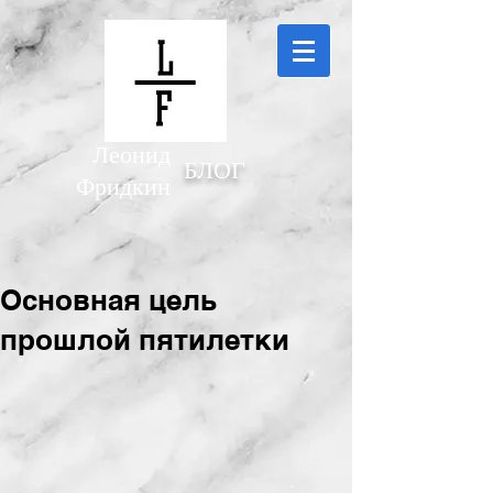
Леонид
БЛОГ
Фридкин
Основная цель
прошлой пятилетки