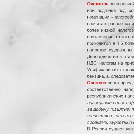
Окажется
 ли полезно
или подгонка под ро
номинации «налогообл
насчитал равное коли
более низкой налого
составление отчетно
приходится в 1,5 бол
налогами недовольны,
Дело здесь не в став
НДС, налогам на приб
Унификация их ставок
бензина, а, следовате
Сложнее
 всего преод
соответственно, нало
республиканских нало
подоходный налог с ф
за добычу (изъятие) 
госпошлина, патент
собаками, курортный с
В России существует