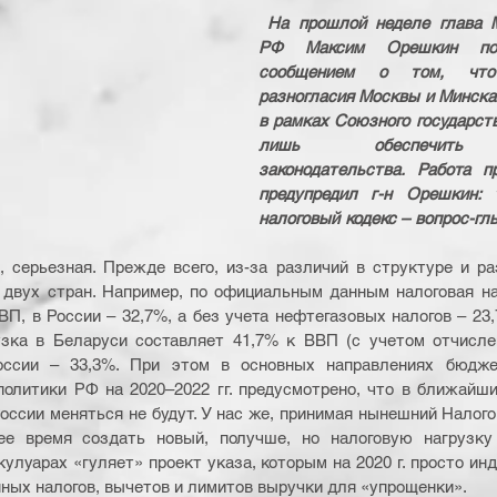
На прошлой неделе глава М
РФ Максим Орешкин пора
сообщением о том, что 
разногласия Москвы и Минска 
в рамках Союзного государств
лишь обеспечить г
законодательства. Работа пр
предупредил г-н Орешкин: "
налоговый кодекс – вопрос-гл
, серьезная. Прежде всего, из-за различий в структуре и ра
 двух стран. Например, по официальным данным налоговая на
ВП, в России – 32,7%, а без учета нефтегазовых налогов – 23
узка в Беларуси составляет 41,7% к ВВП (с учетом отчисле
оссии – 33,3%. При этом в основных направлениях бюджет
олитики РФ на 2020–2022 гг. предусмотрено, что в ближайшие
оссии меняться не будут. У нас же, принимая нынешний Налого
е время создать новый, получше, но налоговую нагрузку
улуарах «гуляет» проект указа, которым на 2020 г. просто ин
ных налогов, вычетов и лимитов выручки для «упрощенки».