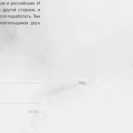
я и российская. И 
ругой стороне, и 
ся поработать. Тем 
плательщиков двух 