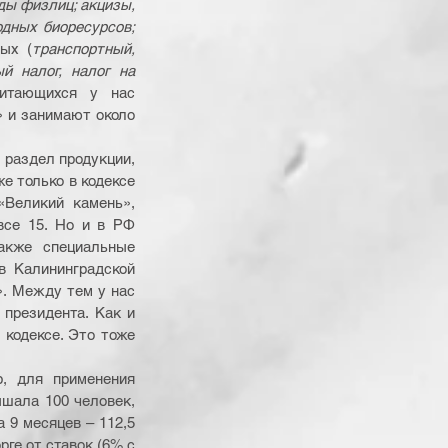
ды физлиц; акцизы, 
дных биоресурсов; 
ных (
транспортный, 
й налог, налог на 
итающихся у нас 
 и занимают около 
раздел продукции, 
е только в кодексе 
Великий камень», 
се 15. Но и в РФ 
акже специальные 
 Калининградской 
. Между тем у нас 
президента. Как и 
кодексе. Это тоже 
, для применения 
шала 100 человек, 
9 месяцев – 112,5 
ге от ставок (6% с 