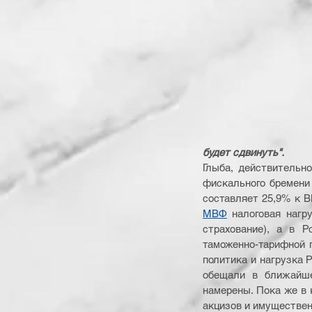
будет сдвинуть".
Глыба, действительно
фискального бремени
составляет 25,9% к В
МВФ
 налоговая нагр
страхование), а в Р
таможенно-тарифной п
политика и нагрузка Р
обещали в ближайше
намерены. Пока же в к
акцизов и имуществен