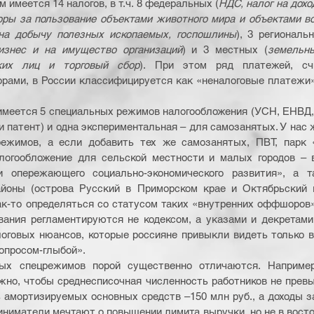
 имеется 14 налогов, в т.ч. 8 федеральных (
НДС, налог на дохо
оры за пользование объектами животного мира и объектами во
 на добычу полезных ископаемых, госпошлины
), 3 региональ
изнес и на имущество организаций
) и 3 местных (
земельны
ких лиц и торговый сбор
). При этом ряд платежей, сч
рами, в России классифицируется как «неналоговые платежи»
 имеется 5 специальных режимов налогообложения (УСН, ЕНВД, 
 патент) и одна экспериментальная – для самозанятых. У нас ж
ежимов, а если добавить тех же самозанятых, ПВТ, парк «
логообложение для сельской местности и малых городов – в
и опережающего социально-экономического развития», а т
йоны (острова Русский в Приморском крае и Октябрьский в
ак-то определяться со статусом таких «внутренних оффшоров»
ания регламентируются не кодексом, а указами и декретами 
оговых нюансов, которые россияне привыкли видеть только в 
вопросом-глыбой».
ых спецрежимов порой существенно отличаются. Например
но, чтобы среднесписочная численность работников не превы
 амортизируемых основных средств –150 млн руб., а доходы за 
ниматели мечтают о повышении лимита выручки, но не в востор