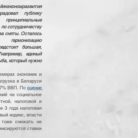
инэкономразвития 
довал публику 
принципиальные 
по сотрудничеству 
а сняты. Осталось 
армонизацию 
едстоит большая, 
например, единый 
ыба, который нужно 
змерах экономик и 
грузка в Беларуси 
,7% ВВП. По 
оценке 
ний на социальное 
ной, налоговой и 
 3 года налоговая 
вый кодекс, власти 
 тоже снижать не 
дексируются ставки 