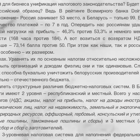
й для бизнеса унификация налогового законодательства? Будет 
ссийский образец? Ведь В рейтинге Всемирного банка Doing
ожение» Россия занимает 53 место, а Беларусь – только 99. В
чество платежей – по 7 в год. Опередить нас россиянам уда
вой нагрузки на прибыль – 46,3% против 53,3% и немного ме
сти (168 часа против 184). А вот возиться с возвратом Н
ьше – 73,14 балла против 50. При этом как наши, так и росс
 особенно – их размером.
ках. Уравнять их по основным налогам относительно несложно, 
ыль организаций и доходам физлиц они и так одинаковые. Сл
 способна буквально уничтожить белорусских производителей ал
льно – отечественного бюджета.
олеть структурные различия бюджетно-налоговых систем. В Б
ги имеют 2 уровня – республиканский и местный. Всего у нас
гов (
НДС, акцизы, налог на прибыль, налог на доходы иностра
изических лиц, налог на недвижимость, земельный и экологичес
природных ресурсов, оффшорный, гербовый, консульский и утил
ные пошлины, таможенные пошлины и сборы
) и 3 местных (
бор и сбор с заготовителей
).
 3-уровневая налоговая система для наполнения федеральног