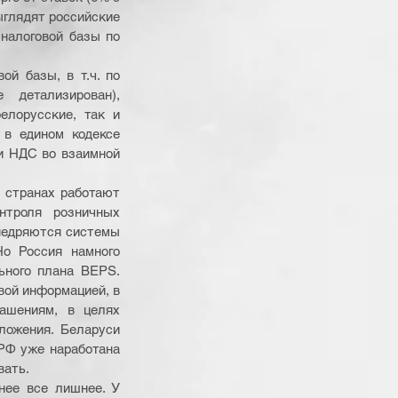
глядят российские 
налоговой базы по 
й базы, в т.ч. по 
етализирован), 
елорусские, так и 
в едином кодексе 
и НДС во взаимной 
 странах работают 
троля розничных 
недряются системы 
о Россия намного 
ного плана BEPS. 
ой информацией, в 
ашениям, в целях 
ожения. Беларуси 
РФ уже наработана 
вать.
нее все лишнее. У 