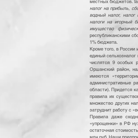
местных бюджетов. Там
налог на прибыль, сб
водный налог, налог
налоги на игорный б
имущество физичес
республиканскими сбо
1% бюджета.
Кроме того, в России
единый сельхозналог и
числятся 9 особых р
Оршанский район, на
имеются «территори
административные ра
области). Придется к
правила их существов
множество других нал
затруднит работу с «
Правила даже сходн
«упрощенки» в РФ нуж
остаточная стоимость
млн руб. Наши предпри