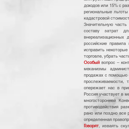
доходов или 15% с ра
региональные льготы
кадастровой стоимост
Значительную часть 
составу затрат дл
внереализационных до
российские правила 
исправить некоторые 
торговле, убрать час
Особый
 вопрос – кон
механизмы админист
продажах с помощью с
прослеживаемости, т
опережает нас в при
Россия участвует в м
многосторонней Кон
противодействия раз
рано или поздно все 
определенная правопр
Говорят
, изваять ску