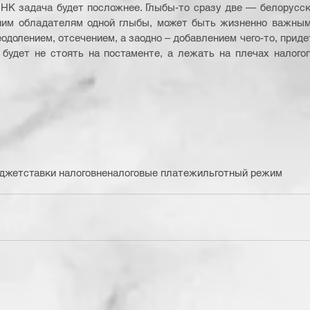
НК задача будет посложнее. Глыбы-то сразу две — белорусска
ним обладателям одной глыбы, может быть жизненно важным д
реодолением, отсечением, а заодно – добавлением чего-то, придет
 будет не стоять на постаменте, а лежать на плечах налого
джет
ставки налогов
неналоговые платежи
льготный режим