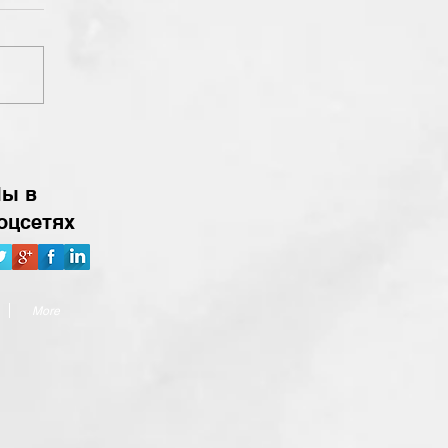
ы в
оцсетях
More