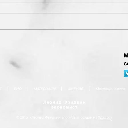
М
с
Я
БИО
МАТЕРИАЛЫ
МНЕНИЕ
Макроэкономика
Леонид Фридкин
экономист
© 2015 «Леонид Фридкин Блог» Сайт создан на
Wix.com