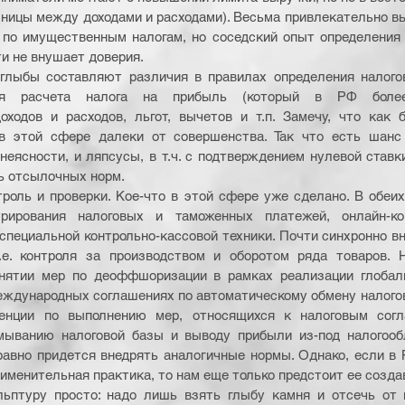
зницы между доходами и расходами). Весьма привлекательно вы
 по имущественным налогам, но соседский опыт определения 
и не внушает доверия.
глыбы составляют различия в правилах определения налогово
я расчета налога на прибыль (который в РФ более д
ходов и расходов, льгот, вычетов и т.п. Замечу, что как б
в этой сфере далеки от совершенства. Так что есть шанс 
неясности, и ляпсусы, в т.ч. с подтверждением нулевой ставк
ть отсылочных норм.
троль и проверки. Кое-что в этой сфере уже сделано. В обеих
рирования налоговых и таможенных платежей, онлайн-кон
пециальной контрольно-кассовой техники. Почти синхронно в
.е. контроля за производством и оборотом ряда товаров. Н
нятии мер по деоффшоризации в рамках реализации глобаль
еждународных соглашениях по автоматическому обмену налогов
венции по выполнению мер, относящихся к налоговым согл
мыванию налоговой базы и выводу прибыли из-под налогообл
равно придется внедрять аналогичные нормы. Однако, если в 
именительная практика, то нам еще только предстоит ее созда
льптуру просто: надо лишь взять глыбу камня и отсечь от 