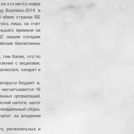
ли это нечто новое 
 Business-2019 в 
 обеих странах ВБ 
лось лишь за счет 
ньшего времени на 
ДС нашим соседям 
ийские бизнесмены 
тем более, что по 
ожнее с акцизами. 
коголя, сигарет и 
еларуси бюджет и, 
 насчитывается 16 
нных организаций, 
кий налоги, налог 
изационный сборы, 
налог за владение 
о, региональных и 