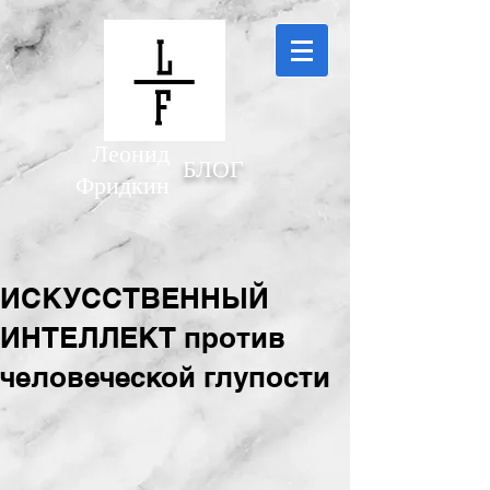
Леонид
БЛОГ
Фридкин
ИСКУССТВЕННЫЙ
ИНТЕЛЛЕКТ против
человеческой глупости