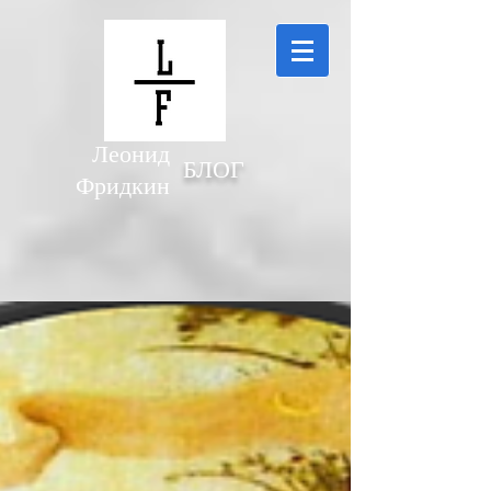
Леонид
БЛОГ
Фридкин