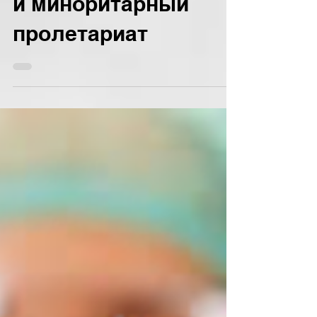
Леонид Фридкин
5 нояб. 2013 г.
5 мин. чтения
Корпорация советов
и миноритарный
пролетариат