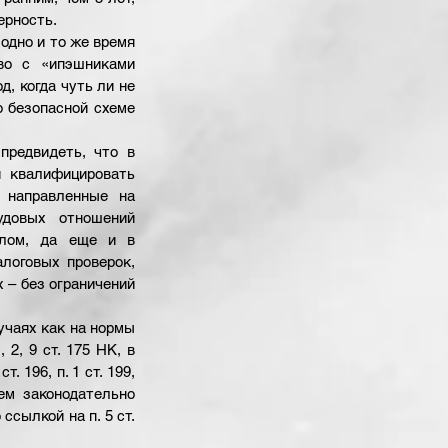
рность. 
одно и то же время 
о с «ипэшниками 
, когда чуть ли не 
 безопасной схеме 
редвидеть, что в 
 квалифицировать 
направленные на 
довых отношений 
лом, да еще и в 
логовых проверок, 
х – без ограничений 
чаях как на нормы 
, 2, 9 ст. 175 НК, в 
. 196, п. 1 ст. 199, 
ем законодательно 
сылкой на п. 5 ст. 