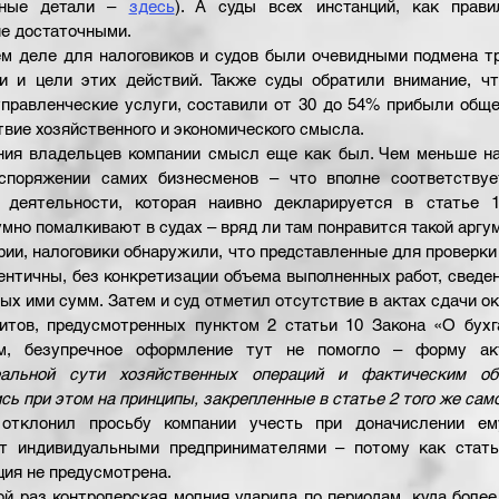
бные детали – 
здесь
). А суды всех инстанций, как правил
е достаточными. 
ем деле для налоговиков и судов были очевидными подмена т
и и цели этих действий. Также суды обратили внимание, что
равленческие услуги, составили от 30 до 54% прибыли общес
вие хозяйственного и экономического смысла. 
ения владельцев компании смысл еще как был. Чем меньше на
споряжении самих бизнесменов – что вполне соответствуе
й деятельности, которая наивно декларируется в статье 
мно помалкивают в судах – вряд ли там понравится такой аргум
ории, налоговики обнаружили, что представленные для проверки
ентичны, без конкретизации объема выполненных работ, сведен
х ими сумм. Затем и суд отметил отсутствие в актах сдачи ок
итов, предусмотренных пунктом 2 статьи 10 Закона «О бухга
ем, безупречное оформление тут не помогло – форму ак
еальной сути хозяйственных операций и фактическим обс
ь при этом на принципы, закрепленные в статье 2 того же само
 отклонил просьбу компании учесть при доначислении ем
т индивидуальными предпринимателями – потому как стать
ция не предусмотрена.
ой раз контролерская молния ударила по периодам, куда более 