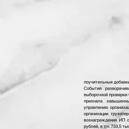
поучительные добавки
События разворачив
выборочной проверки О
признала завышенны
управлению организац
организации грузопе
вознаграждения ИП со
рублей, в т.ч. 733,5 ты