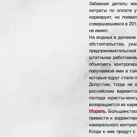
Забавная деталь: ко
затраты по оплате у
нормирует, но появил
совершавшимся в 2014 
не имеет. 
На модных в далеком 
обстоятельства, ук
предпринимательской
штатными работниками
объяснять контролер
получаемой ими в той
которые вдруг стали п
Допустим, тогда не 
российским варианто
господа юристы-конс
возвращается из карм
Мораль.
Большинство 
привести к корректир
камерального контрол
Когда к ним придут с