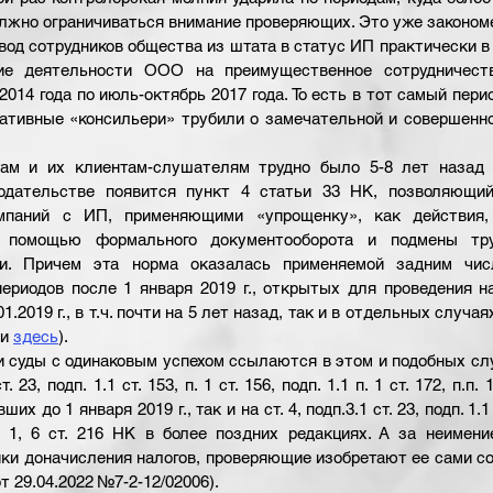
лжно ограничиваться внимание проверяющих. Это уже закономе
од сотрудников общества из штата в статус ИП практически в 
ие деятельности ООО на преимущественное сотрудничеств
2014 года по июль-октябрь 2017 года. То есть в тот самый период
ативные «консильери» трубили о замечательной и совершенно
там и их клиентам-слушателям трудно было 5-8 лет назад п
одательстве появится пункт 4 статьи 33 НК, позволяющий
мпаний с ИП, применяющими «упрощенку», как действия, 
 помощью формального документооборота и подмены тру
ми. Причем эта норма оказалась применяемой задним чис
ериодов после 1 января 2019 г., открытых для проведения на
.2019 г., в т.ч. почти на 5 лет назад, так и в отдельных случая
и
здесь
). 
и суды с одинаковым успехом ссылаются в этом и подобных слу
. 23, подп. 1.1 ст. 153, п. 1 ст. 156, подп. 1.1 п. 1 ст. 172, п.п. 1
х до 1 января 2019 г., так и на ст. 4, подп.3.1 ст. 23, подп. 1.1 ст
.п. 1, 6 ст. 216 НК в более поздних редакциях. А за неимени
и доначисления налогов, проверяющие изобретают ее сами со с
от 29.04.2022 №7-2-12/02006).