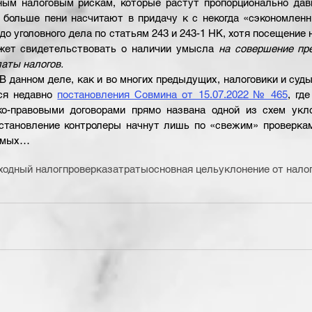
ным налоговым рискам, которые растут пропорционально давн
 больше пени насчитают в придачу к с некогда «сэкономленн
 до уголовного дела по статьям 243 и 243-1 НК, хотя посещение 
жет свидетельствовать о наличии умысла 
на совершение пре
латы налогов.
 В данном деле, как и во многих предыдущих, налоговики и суд
ся недавно
постановления Совмина от 15.07.2022 № 465
, гд
о-правовыми договорами прямо названа одной из схем уклон
становление контролеры начнут лишь по «свежим» проверкам,
яемых…
ходный налог
проверка
затраты
основная цель
уклонение от нало