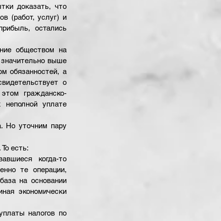
ки доказать, что 
 (работ, услуг) и 
рибыль, остались 
ние обществом на 
 значительно выше 
м обязанностей, а 
видетельствует о 
 этом гражданско-
 неполной уплате 
 Но уточним пару 
. То есть:
авшиеся когда-то 
нно те операции, 
база на основании 
ная экономически 
платы налогов по 