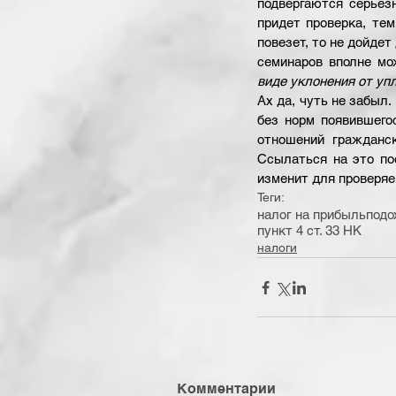
подвергаются серьез
придет проверка, тем
повезет, то не дойдет
семинаров вполне мо
виде уклонения от уп
Ах да, чуть не забыл.
без норм появившего
отношений гражданск
Ссылаться на это по
изменит для провер
Теги:
налог на прибыль
подо
пункт 4 ст. 33 НК
налоги
Комментарии