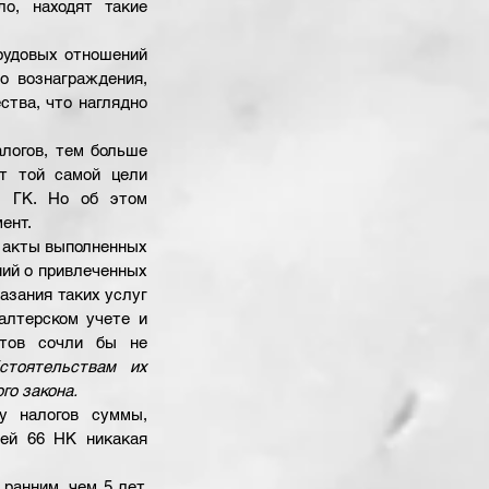
о, находят такие 
рудовых отношений 
 вознаграждения, 
тва, что наглядно 
логов, тем больше 
т той самой цели 
1 ГК. Но об этом 
ент.
 акты выполненных 
ий о привлеченных 
азания таких услуг 
лтерском учете и 
тов сочли бы не 
тоятельствам их 
го закона.
у налогов суммы, 
ей 66 НК никакая 
ранним, чем 5 лет, 