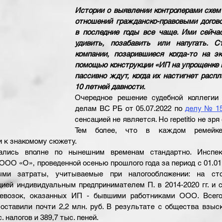
Истории о выявлении контролерами схем
отношений гражданско-правовыми догово
в последние годы все чаще. Ими сейчас
удивить, позабавить или напугать. С
компании, позарившиеся когда-то на эк
помощью конструкции «ИП на упрощенке в
пассивно ждут, когда их настигнет распл
10 летней давности.
Очередное решение судебной коллегии 
делам ВС РБ от 05.07.2022 по
делу № 1
сенсацией не является. Но repetitio не зря e
Тем более, что в каждом ремейке 
 к знакомому сюжету.
ались вполне по нынешним временам стандартно. Инспе
ОО «О», проведенной осенью прошлого года за период с 01.01.2
ми затраты, учитываемые при налогообложении: на сто
ией индивидуальным предпринимателем П. в 2014-2020 гг. и с
ревозок, оказанных ИП - бывшими работниками ООО. Всего
ставили почти 2,2 млн. руб. В результате с общества взыск
с. налогов и 389,7 тыс. пеней.