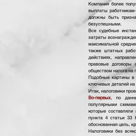
Компания более полу
выплаты работникам-
должны быть призна
безуспешными. 
Все судебные инстан
затраты вознагражде
максимальной средне
также штатных рабо
действиях, направл
правовые договоры 
обществом налога на п
Подобные картины в 
ключевых деталей на 
Итак, налоговики пров
Во-первых
, по данн
популярными схемам
которые составляли 
пункта 4 статьи 33 
обоснованная цель, кр
Налоговики без всяк