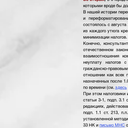
которыми вроде бы до
В нашей истории перев
и переформатирован
состоялось с августа 
из каждого утюга кре
минимизации налогов. 
Конечно, консультан
отечественном закон
взаимоотношения ко
неуплату налогов с
гражданско-правовы
отношении как всех п
назначенных после 1.01
по времени (см.
здесь
При этом налоговики 
статьи 3-1, подп. 3.1 ст
редакциях, действовавши
подп. 1.1 ст. 213, п
установленной методик
33 НК и
письмо МНС