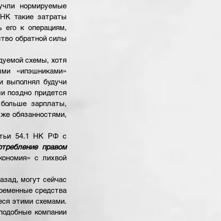
учли нормируемые 
НК такие затраты 
 его к операциям, 
ство обратной силы 
уемой схемы, хотя 
ми «ипэшниками» 
 выполнял будучи 
и поздно придется 
больше зарплаты, 
же обязанностями, 
тьи 54.1 НК РФ с 
отребление правом
ономия» с лихвой 
зад, могут сейчас 
ременные средства 
ся этими схемами. 
подобные компании 