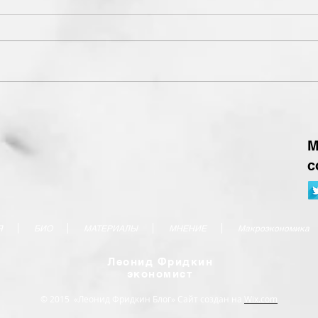
М
с
Я
БИО
МАТЕРИАЛЫ
МНЕНИЕ
Макроэкономика
Леонид Фридкин
экономист
© 2015 «Леонид Фридкин Блог» Сайт создан на
Wix.com