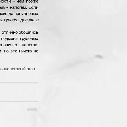
ости – чем позже 
ым» налогам. Если 
некогда популярных 
ступного деяния в 
ы отлично обошлись 
е подмена трудовых 
ения от налогов. 
 но это ничего не 
гов
налоговый агент