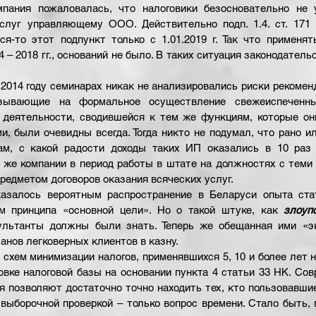
мпания пожаловалась, что налоговики безосновательно не 
слуг управляющему ООО. Действительно подп. 1.4. ст. 171 
ся-то этот подпункт только с 1.01.2019 г. Так что применять
– 2018 гг., оснований не было. В таких ситуация законодатель
2014 году семинарах никак не анализировались риски рекоменд
азывающие на формальное осуществление свежеиспеченны
 деятельности, сводившейся к тем же функциям, которые они
, были очевидны всегда. Тогда никто не подумал, что рано ил
ам, с какой радости доходы таких ИП оказались в 10 раз 
 же компании в период работы в штате на должностях с теми 
редметом договоров оказания всяческих услуг. 
казалось вероятным распространение в Беларуси опыта ста
м принципа «основной цели». Но о такой штуке, как 
злоуп
ультанты должны были знать. Теперь же обещанная ими «эк
анов легковерных клиентов в казну.
схем минимизации налогов, применявшихся 5, 10 и более лет на
овке налоговой базы на основании пункта 4 статьи 33 НК. Сов
я позволяют достаточно точно находить тех, кто пользовавшие
 выборочной проверкой – только вопрос времени. Стало быть, 