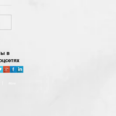
ы в
оцсетях
More