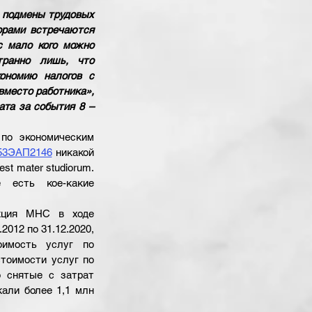
 подмены трудовых 
рами встречаются 
 мало кого можно 
транно лишь, что 
ономию налогов с 
место работника», 
ата за события 8 – 
по экономическим 
53ЭАП2146
никакой 
st mater studiorum. 
есть кое-какие 
кция МНС в ходе 
012 по 31.12.2020, 
имость услуг по 
тоимости услуг по 
 снятые с затрат 
али более 1,1 млн 