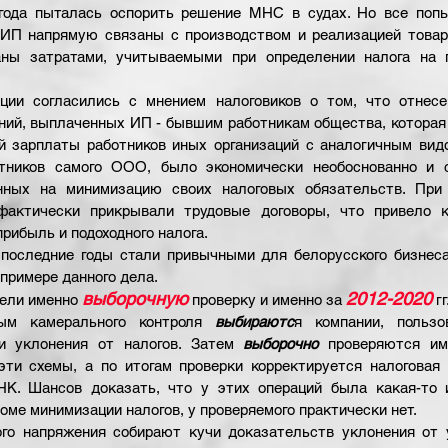
года пыталась оспорить решение МНС в судах. Но все попыт
ИП напрямую связаны с производством и реализацией товаров
ны затратами, учитываемыми при определении налога на п
ции согласились с мнением налоговиков о том, что отнесе
ний, выплаченных ИП - бывшим работникам общества, которая
й зарплаты работников иных организаций с аналогичным видо
тников самого ООО, было экономически необоснованно и с
енных на минимизацию своих налоговых обязательств. При
фактически прикрывали трудовые договоры, что привело к
рибыль и подоходного налога.
последние годы стали привычными для белорусского бизнеса.
примере данного дела. 
выборочную
2012-2020
ели именно 
проверку и именно за 
гг
ым камерального контроля 
выбираютс
я компании, пользов
и уклонения от налогов. Затем 
выборочно
 проверяются име
эти схемы, а по итогам проверки корректируется налоговая 
НК. Шансов доказать, что у этих операций была какая-то и
оме минимизации налогов, у проверяемого практически нет.
ого напряжения собирают кучи доказательств уклонения от у