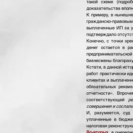
такой схеме (подро
доказательства вполн
К примеру, в нынешн
гражданско-правовым
выплаченные ИП за уп
подтверждало отсутст
Конечно, с точки зр
денег остается в ра
предпринимательско
бизнесмены благоразу
Кстати, в данной ист
работ практически ид
клиентах и выплаченны
обязательных реквиз
отчетности». Впроч
соответствующей 
р
совершения и сослалис
И, разумеется, суд
уплаченные в бюдже
налоговая реконструк
Во-вторых
,
 в очередн