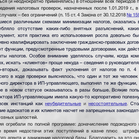
ся (и неоднократно применялись) в отношении всех периодов п
едения налоговых проверок, назначенных после 1.01.2019 г., в т
лучаях – без ограничений (п. 15 ст. 4 Закона от 30.12.2018
№ 15
шиеся различными схемами минимизации налогов, оказались в
убляло отсутствие каких-либо внятных разъяснений, каки
умент, хотя практика его использования росла довольно быс
ивно квалифицировать заключение гражданско-правовых догово
 функции, предусмотренные трудовыми договорами, как дейст
аты налогов. Особое внимание уделялось случаям, когда ком
х, искать «клиентов» проще некуда – сведения о руководителя
о-вторых, доказывать факт уклонения от налогов по п. 4 
сего в ходе проверки выяснялось, что один и тот же человек 
ого директора в ИП-управляющего, выполнял те же функции, в
ие в новом статусе оказывалось в разы больше. Всякие попы
ектора ИП-управляющим имела какую-то корпоративно полезну
всех инстанций как
неубедительные
 и 
несостоятельные
. 
Сто
ие адвокатов и их клиентов насчет не запрещенных законодат
тозных шалостей.
я огребали по полной программе: доначисление подоходного н
е время недостачи этих поступлений в казне плюс  штрафы
го агента и занижение налоговой базы. Благодарить за это он