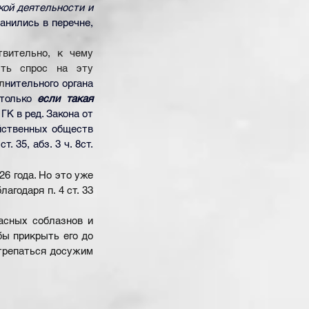
ой деятельности и 
анились в перечне, 
вительно, к чему 
ть спрос на эту 
л
нительного органа 
только 
если такая 
3 ГК в ред. Закона от 
йственных обществ 
35, абз. 3 ч. 8ст. 
 года. Но это уже  
одаря п. 4 ст. 33 
асных соблазнов и 
ы прикрыть его до 
трепаться досужим 