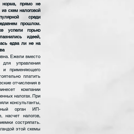
норма, прямо не 
из схем налоговой 
улярной среди 
едавнем прошлом. 
е успели горько 
азнились идеей, 
ась едва ли не на 
ва
вна. Ежели вместо 
 для
управления 
 и применяющего 
тоятельно платить 
ские отчисления в 
несет компании 
нных налогах. При 
яли консультанты,  
ьный орган ИП-
 насчет налогов, 
емки состряпать. 
гандой этой схемы 