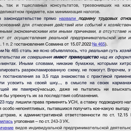
ь, так и тщеславных консультатов, трезвонивших на каж
 деликатном предмете, как минимизация налогов.
в законодательстве прямо 
назвали
подмену трудовых
отно
оснований для 
отнесения действий или событий к хозяйствен
ными экономическими или иными причинами, в отсутствие на
т от осуществления реальной предпринимательской или ин
. 1 п. 2
 п
остановления Совмина от 15.07.2022 
№ 465
).
ии № 465 столь же ясно объявлялось, что 
реальная суть хозяй
ятельства их совершения 
имеют преимущество
 над их оформл
ментах. 
Иными словами, никакие бумажки, которыми хитро
лировать разрекламированную схему, не помогут. Впрочем, э
о постановления 
за 3,5 года знакомства с практикой применен
ли усвоить на своей шку..., в смысле на своих кармана
ущей им памярко
ўнасьцю, даже не пытались ни взыскать
тя бы упрекнуть их за последствия соблазнения.
23 году 
лишили права применять УСН, а ставку подоходного нал
я особо непонятливых, пытавшихся получить кое-какую выгоду 
цстрахе, к административной ответственности по ст. 12.15 
вилась
 уголовная – по ст. 
243-3 УК. 
ичение
 видов индивидуальной предпринимательской деятельно