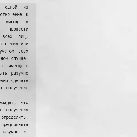
 одной из 
отношение к 
е выгод в 
 провести 
всех лиц, 
лашения или 
чётом всех 
ном случае. 
а, имеющего 
ть разумно 
жно сделать 
 получение 
рждая, что 
 получения 
определить, 
предпринята 
азумности, 