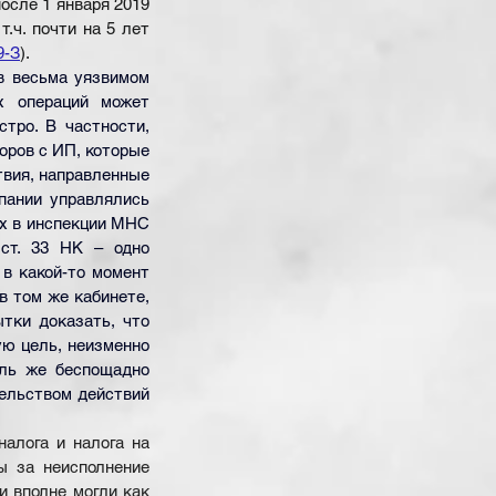
осле 1 января 2019 
.ч. почти на 5 лет 
9-З
).
 весьма уязвимом 
х операций может 
тро. В частности, 
ров с ИП, которые 
вия, направленные 
пании управлялись 
х в инспекции МНС 
ст. 33 НК – одно 
в какой-то момент 
 том же кабинете, 
тки доказать, что 
ю цель, неизменно 
ль же беспощадно
ельством действий 
алога и налога на 
 за неисполнение 
и вполне могли как 