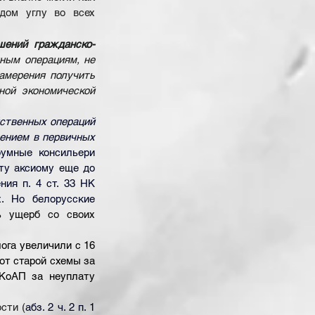
дом углу во всех 
шений гражданско-
ным операциям, не 
мерения получить 
ой экономической 
ственных операций 
ением в первичных 
умные консильери 
ту аксиому 
еще до 
ия п. 4 ст. 33 НК 
х. Но 
белорусские 
 ущерб со своих 
ога увеличили с 16 
от старой схемы за 
КоАП за неуплату 
сти (
абз. 2 ч. 2 п. 1 