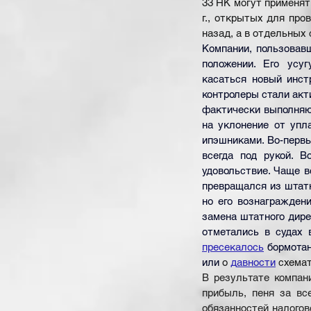
33 НК могут применять
г., открытых для пров
назад, а в отдельных с
Компании, пользовав
положении. Его усуг
касаться новый инстр
контролеры стали акт
фактически выполняют
на уклонение от упл
ипэшниками. Во-первы
всегда под рукой. В
удовольствие. Чаще в
превращался из штатн
но его вознагражден
замена штатного дир
отметались в судах 
пресекалось
бормотан
или 
о
д
авности
схема
В результате компани
прибыль, пеня за вс
обязанностей налогово