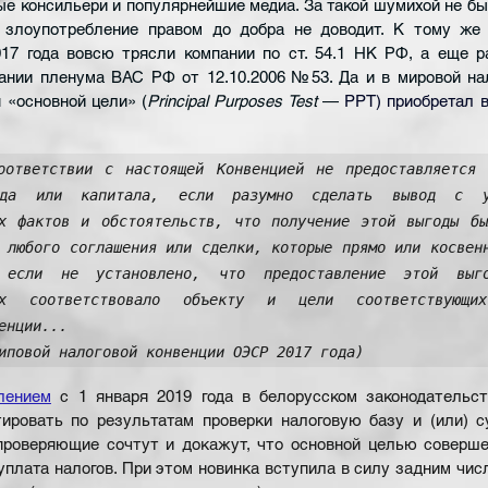
е консильери и популярнейшие медиа. За такой шумихой не бы
 злоупотребление правом до добра не доводит. К тому же 
017 года вовсю трясли компании по ст. 54.1 НК РФ, а еще р
нии пленума ВАС РФ от 12.10.2006 №53. Да и в мировой нало
 «основной цели» (
Principal Purposes Test
 —
 PPT) приобретал в
оответствии с настоящей Конвенцией не предоставляется 
ода или капитала, если разумно сделать вывод с уч
их фактов и обстоятельств, что получение этой выгоды бы
 любого соглашения или сделки, которые прямо или косвенн
 если не установлено, что предоставление этой выг
вах соответствовало объекту и цели соответствующих
енции... 

иповой налоговой конвенции ОЭСР 2017 года)
лением
с 1 января 2019 года в белорусском законодательств
ировать по результатам проверки налоговую базу и (или) с
 проверяющие сочтут и докажут, что основной целью соверше
плата налогов. При этом новинка вступила в силу задним число