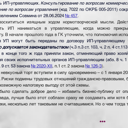
ось ИП-управляющих. 
Консультирование по вопросам коммерческ
ние по вопросам управления
 (код 7022 по ОКРБ 005-2011) сохр
влением Совмина от 28.06.2024
№ 457
.
восхититься изящным ходом нормотворческой мысли. Дейст
ать ИП наниматься в управляющие, когда можно прикры
у. В начале прошлого года в ГК уточнили, что полномочия испо
я УП могут быть переданы по договору ИП-управляющему 
о допускается законодательством 
(ч.3 п.3 ст. 103, ч. 2 п. 4 ст.11
А в конце того ж года приняли закон, отменяющий право хозя
 своих исполнительных органов ИП-управляющим (абз. 8 ч. 1 ст. 
ч. 9 ст. 53 закона
№ 2020-XII
, п.1 ст. 2 закона
№ 126-З
).
 невкусный торт вступили в силу одновременно – с 1 января 2026
 Риски подмены трудовых отношений гражданско-правовыми, благ
озможную налоговую выгоду от этой схемы.
 было сделать доброе дело – избавить бизнес-публику от оп
вда, лучше было этот соблазн сразу не создавать или хотя б
ехи, несколько лет таковыми не считавшимися. Но о чем тогда 
***