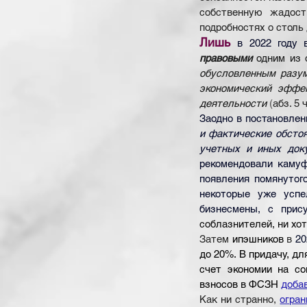
собственную жадост
подробностях о столь
Лишь
в 2022 году 
правовыми
 одним из 
обусловленным разум
экономический эффек
деятельности
(
абз. 5 ч
Заодно в постановлен
и фактические обсто
учетных и иных доку
рекомендовали камуф
появления помянутог
некоторые уже успе
бизнесмены
, с прис
соблазнителей, ни хо
Затем 
ипэшников 
в 
20
до 20%. В придачу, дл
счет экономии на со
взносов в ФСЗН 
доба
Как ни странно, 
огран