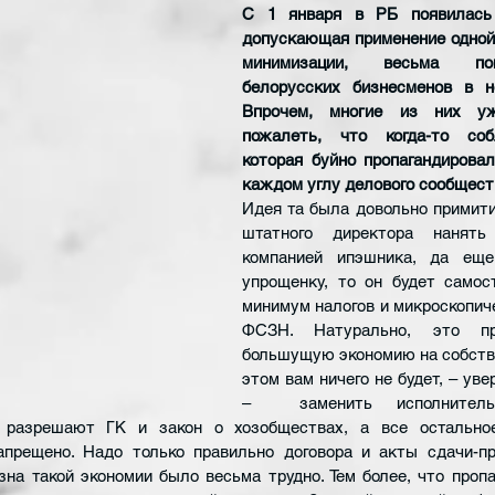
С 1 января в РБ появилась 
допускающая применение одной 
минимизации, весьма поп
белорусских бизнесменов в н
Впрочем, многие из них уж
пожалеть, что когда-то собл
которая буйно пропагандировал
каждом углу делового сообщест
Идея та была довольно примити
штатного директора
нанять
компанией ипэшника, да еще
упрощенку, то он будет самос
минимум налогов и микроскопиче
ФСЗН. Натурально, это при
большущую экономию на собстве
этом вам ничего не будет, – увер
–  заменить исполнител
разрешают ГК и закон о хозобществах, а все остальное,
апрещено. Надо только правильно договора и акты сдачи-при
на такой экономии было весьма трудно. Тем более, что пропа