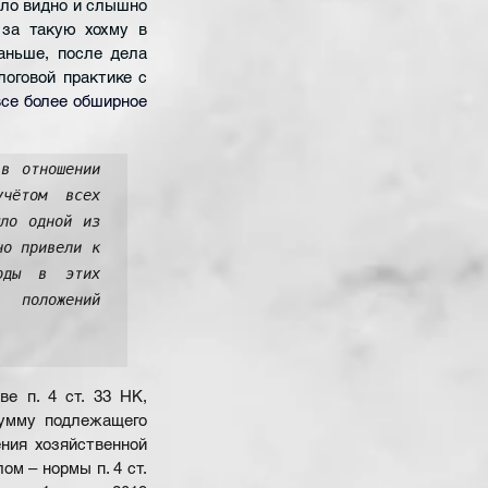
ло видно и слышно 
за такую хохму в 
аньше, после дела 
говой практике с 
се более обширное 
в отношении 
ётом всех 
ло одной из 
о привели к 
оды в этих 
 положений 
е п. 4 ст. 33 НК, 
умму подлежащего 
ния хозяйственной 
м – нормы п. 4 ст. 