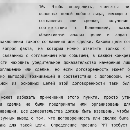
10.
 Чтобы определить, является ли
основных целей любого лица, имеющего 
соглашению или сделке, получени
соответствии с Конвенцией, важно
объективный анализ целей и задач 
заключении такого соглашения или сделки. Каковы цели сог
 вопрос факта, на который можно ответить только с у
 связанных с соглашением или событием, в каждом конкрет
ости находить убедительное доказательство намерения лиц
оглашению или сделке, но если договорённость может бы
ько выгодой, возникающей в соответствии с договором, мо
ной из основных целей этой договорённости таки было
может избежать применения этого пункта, просто утве
ли сделка не были предприняты или организованы для
нвенции. Все доказательства должны быть взвешены, чтобы 
зумным вывод о том, что договорённость или сделка была 
ана для такой цели. Определение правила РРТ требует р