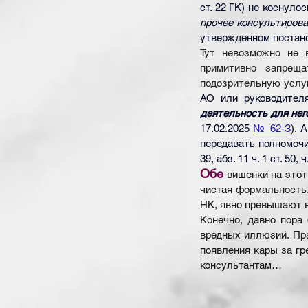
ст. 22 ГК) не коснул
прочее консультирова
утвержденном постано
Тут невозможно не 
примитивно запрещ
подозрительную услуг
АО или руководител
деятельность для нег
17.02.2025 
№ 62-З
). 
передавать полномочия
39, абз. 11 ч. 1 ст. 50, 
Обе
 вишенки на этот
чистая формальность.
НК, явно превышают в
Конечно, давно пора
вредных иллюзий. Пра
появления кары за гр
консультантам…