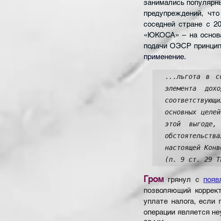
занимались популярны
предупреждений, что
соседней стране с 2
«ЮКОСА» – на основа
подачи ОЭСР принцип
применение. 
.
..льгота в с
элемента дох
соответствующ
основных целей
этой выгоде,
обстоятельст
настоящей Конв
(п. 9 ст. 29 Т
Гром
 грянул с 
появ
позволяющий коррект
уплате налога, если
операции является неу